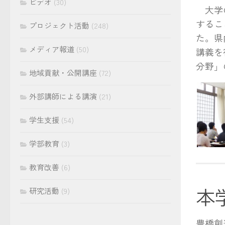
ビデオ
(30)
大学の
するこ
プロジェクト活動
(248)
た。県
メディア報道
(50)
講義を
分野」
地域貢献・公開講座
(72)
外部講師による講演
(21)
学生支援
(54)
学部教育
(3)
教育改善
(6)
本
研究活動
(9)
豊橋創