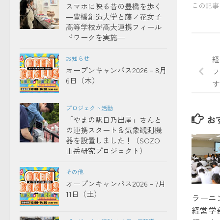
この記事
スマホに映る昔の豊橋を歩く
―豊橋創造大学と藤ノ花女子
高等学校が高大連携フィール
ドワークを実施―
お知らせ
経
オープンキャンパス2026－8月
フ
6日（木）
す
プロジェクト活動
お
「やまの駅日乃出屋」さんと
の連携スタート＆気象観測機
器を設置しました！（SOZO
山岳研究プロジェクト）
その他
オープンキャンパス2026－7月
11日（土）
ラーニン
経営学