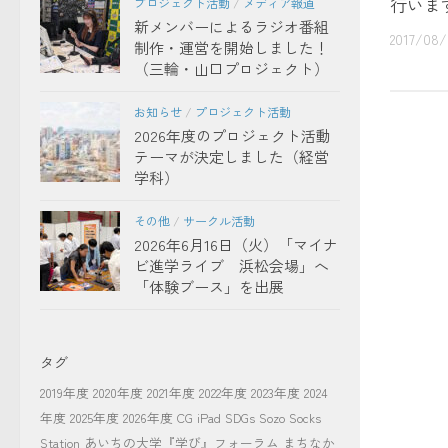
行いま
プロジェクト活動
/
メディア報道
新メンバーによるラジオ番組
2017/08
制作・運営を開始しました！
（三輪・山口プロジェクト）
お知らせ
/
プロジェクト活動
2026年度のプロジェクト活動
テーマが決定しました（経営
学科）
その他
/
サークル活動
2026年6月16日（火）「マイナ
ビ進学ライブ 浜松会場」へ
「体験ブース」を出展
タグ
2019年度
2020年度
2021年度
2022年度
2023年度
2024
年度
2025年度
2026年度
CG
iPad
SDGs
Sozo Socks
Station
あいちの大学『学び』フォーラム
まちなか