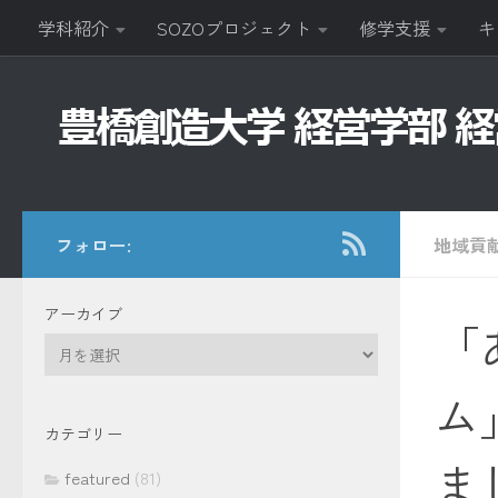
学科紹介
SOZOプロジェクト
修学支援
キ
コンテンツへスキップ
フォロー:
地域貢
アーカイブ
「
ア
ー
ム
カ
イ
カテゴリー
ブ
ま
featured
(81)