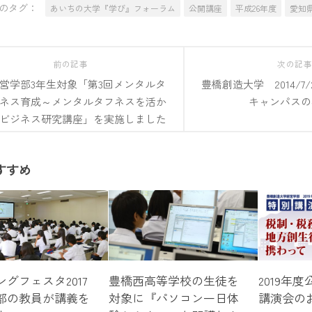
のタグ：
あいちの大学『学び』フォーラム
公開講座
平成26年度
愛知
前の記事
次の記
営学部3年生対象「第3回メンタルタ
豊橋創造大学 2014/7/
ネス育成～メンタルタフネスを活か
キャンパスの
ビジネス研究講座」を実施しました
すすめ
グフェスタ2017
豊橋西高等学校の生徒を
2019年
部の教員が講義を
対象に『パソコン一日体
講演会の