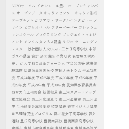
SOZOサークル
イオンモール豊川
オープンキャンパ
ス
オープンデータ
キャリアセンター
キャリア形成
ケーブルテレビ
サマカレ
サークルインタビュー
デ
ザイン
ビブリオバトル
フリーペーパー
フレッシュ
マンスクール
プログラミング
プロジェクトマネジ
メント
メンタルタフネス講座
ラジオ
ラーニングフ
ェスタ
一般社団法人火Okoshi
三ケ日高等学校
中部
ガス不動産
会計
公開講座
卒業研究
名古屋国税局
夢ナビ
大学教育改革フォーラム
学会発表等
就業体
験講座
岡崎商業高等学校
市民大学トラム
平成23年
度
平成24年度
平成25年度
平成26年度
平成27年度
平
成28年度
平成29年度
平成30年度
愛知県教育委員会
教育力向上研修会
新聞報道
東三河スタートアップ
推進協議会
東三河広域連合
東三河産業論
東三河県
庁
浜松修学舎高等学校
特別講義
経営ビジネス講座
自己理解促進プログラム
藤ノ花女子高等学校
課外
活動
豊丘高等学校
豊橋南高校
豊橋商業高等学校
豊橋市
豊橋市教育委員会
豊橋税務署
豊橋西高等学