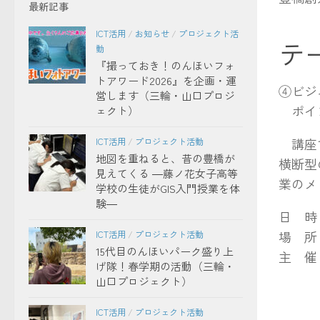
最新記事
ICT活用
/
お知らせ
/
プロジェクト活
テ
動
『撮っておき！のんほいフォ
トアワード2026』を企画・運
④ビジ
営します（三輪・山口プロジ
ポイント
ェクト）
講座で
ICT活用
/
プロジェクト活動
地図を重ねると、昔の豊橋が
横断型
見えてくる ―藤ノ花女子高等
業のメ
学校の生徒がGIS入門授業を体
験―
日 時：
場 所
ICT活用
/
プロジェクト活動
15代目のんほいパーク盛り上
主 催
げ隊！春学期の活動（三輪・
山口プロジェクト）
ICT活用
/
プロジェクト活動