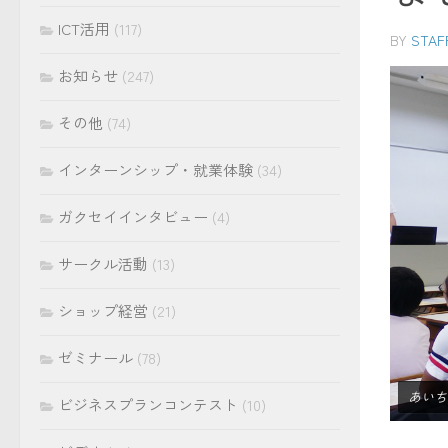
ICT活用
(117)
BY
STAF
お知らせ
(247)
その他
(74)
インターンシップ・就業体験
(34)
ガクセイインタビュー
(4)
サークル活動
(13)
ショップ経営
(21)
ゼミナール
(78)
あいち
ビジネスプランコンテスト
(10)