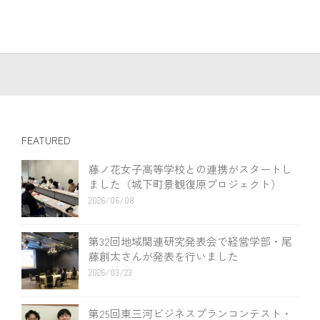
FEATURED
藤ノ花女子高等学校との連携がスタートし
ました（城下町景観復原プロジェクト）
2026/06/08
第32回地域関連研究発表会で経営学部・尾
藤創太さんが発表を行いました
2026/03/23
第25回東三河ビジネスプランコンテスト・