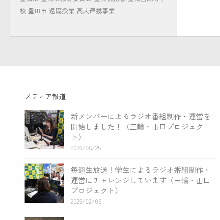
校
豊田市
遠隔授業
高大連携事業
メディア報道
新メンバーによるラジオ番組制作・運営を
開始しました！（三輪・山口プロジェク
ト）
2026/06/25
毎週生放送！学生によるラジオ番組制作・
運営にチャレンジしています（三輪・山口
プロジェクト）
2025/02/06