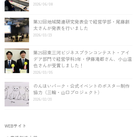
2026/06/08
第32回地域関連研究発表会で経営学部・尾藤創
太さんが発表を行いました
2026/03/23
第25回東三河ビジネスプランコンテスト・アイ
デア部門で経営学科3年・伊藤滝都さん、小山温
也さんが受賞しました！
2026/03/05
のんほいパーク・公式イベントのポスター制作
協力（三輪・山口プロジェクト）
2026/02/20
WEBサイト