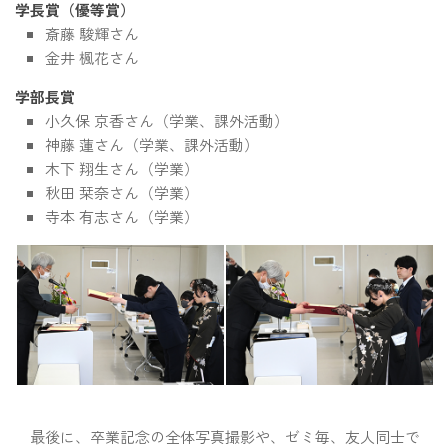
学長賞（優等賞）
斎藤 駿輝さん
金井 楓花さん
学部長賞
小久保 京香さん（学業、課外活動）
神藤 蓮さん（学業、課外活動）
木下 翔生さん（学業）
秋田 栞奈さん（学業）
寺本 有志さん（学業）
最後に、卒業記念の全体写真撮影や、ゼミ毎、友人同士で