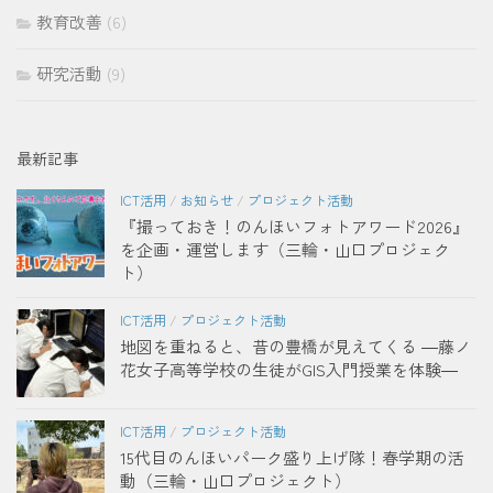
教育改善
(6)
研究活動
(9)
最新記事
ICT活用
/
お知らせ
/
プロジェクト活動
『撮っておき！のんほいフォトアワード2026』
を企画・運営します（三輪・山口プロジェク
ト）
ICT活用
/
プロジェクト活動
地図を重ねると、昔の豊橋が見えてくる ―藤ノ
花女子高等学校の生徒がGIS入門授業を体験―
ICT活用
/
プロジェクト活動
15代目のんほいパーク盛り上げ隊！春学期の活
動（三輪・山口プロジェクト）