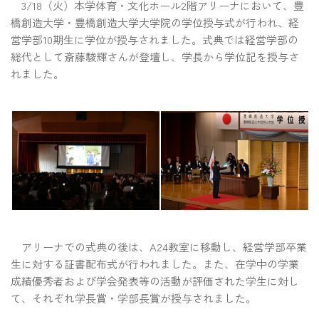
3/18（火）本学体育・文化ホール2階アリーナにおいて、豊
橋創造大学・豊橋創造大学大学院の学位授与式が行われ、経
営学部10期生に学位が授与されました。式典では経営学部の
総代として斎藤駿輝さんが登壇し、学長から学位記を授与さ
れました。
アリーナでの式典の後は、A24教室に移動し、経営学部卒業
生に対する証書配布式が行われました。また、在学中の学業
成績優秀者および学会発表等の活動が評価された学生に対し
て、それぞれ学長賞・学部長賞が授与されました。