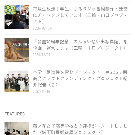
毎週生放送！学生によるラジオ番組制作・運営
にチャレンジしています（三輪・山口プロジェ
クト）
2025/02/06
『開園70周年記念 のんほい想い出写真館』を
企画・運営します（三輪・山口プロジェクト）
2024/12/19
本学「創造性を育むプロジェクト」＝SDGｓ新
商品クラウドファンディング・プロジェクト紹
介報告（２）
2022/11/15
FEATURED
藤ノ花女子高等学校との連携がスタートしまし
た（城下町景観復原プロジェクト）