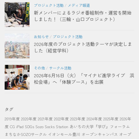
プロジェクト活動
/
メディア報道
新メンバーによるラジオ番組制作・運営を開始
しました！（三輪・山口プロジェクト）
お知らせ
/
プロジェクト活動
2026年度のプロジェクト活動テーマが決定しま
した（経営学科）
その他
/
サークル活動
2026年6月16日（火）「マイナビ進学ライブ 浜
松会場」へ「体験ブース」を出展
タグ
2019年度
2020年度
2021年度
2022年度
2023年度
2024年度
2025年度
2026年
度
CG
iPad
SDGs
Sozo Socks Station
あいちの大学『学び』フォーラム
まちなかSOZOサークル
イオンモール豊川
オープンキャンパス
オープ