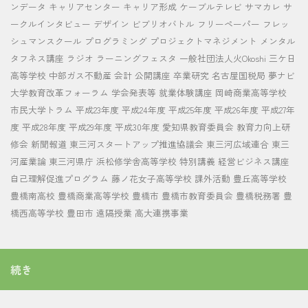
ンデータ
キャリアセンター
キャリア形成
ケーブルテレビ
サマカレ
サ
ークルインタビュー
デザイン
ビブリオバトル
フリーペーパー
フレッ
シュマンスクール
プログラミング
プロジェクトマネジメント
メンタル
タフネス講座
ラジオ
ラーニングフェスタ
一般社団法人火Okoshi
三ケ日
高等学校
中部ガス不動産
会計
公開講座
卒業研究
名古屋国税局
夢ナビ
大学教育改革フォーラム
学会発表等
就業体験講座
岡崎商業高等学校
市民大学トラム
平成23年度
平成24年度
平成25年度
平成26年度
平成27年
度
平成28年度
平成29年度
平成30年度
愛知県教育委員会
教育力向上研
修会
新聞報道
東三河スタートアップ推進協議会
東三河広域連合
東三
河産業論
東三河県庁
浜松修学舎高等学校
特別講義
経営ビジネス講座
自己理解促進プログラム
藤ノ花女子高等学校
課外活動
豊丘高等学校
豊橋南高校
豊橋商業高等学校
豊橋市
豊橋市教育委員会
豊橋税務署
豊
橋西高等学校
豊田市
遠隔授業
高大連携事業
続き