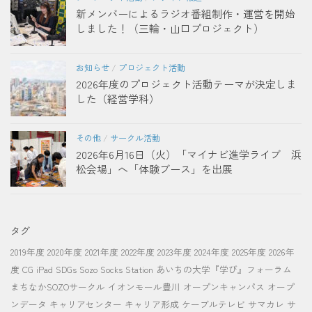
新メンバーによるラジオ番組制作・運営を開始
しました！（三輪・山口プロジェクト）
お知らせ
/
プロジェクト活動
2026年度のプロジェクト活動テーマが決定しま
した（経営学科）
その他
/
サークル活動
2026年6月16日（火）「マイナビ進学ライブ 浜
松会場」へ「体験ブース」を出展
タグ
2019年度
2020年度
2021年度
2022年度
2023年度
2024年度
2025年度
2026年
度
CG
iPad
SDGs
Sozo Socks Station
あいちの大学『学び』フォーラム
まちなかSOZOサークル
イオンモール豊川
オープンキャンパス
オープ
ンデータ
キャリアセンター
キャリア形成
ケーブルテレビ
サマカレ
サ