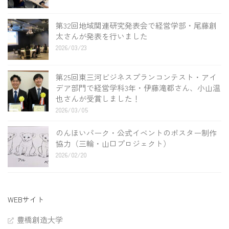
第32回地域関連研究発表会で経営学部・尾藤創
太さんが発表を行いました
2026/03/23
第25回東三河ビジネスプランコンテスト・アイ
デア部門で経営学科3年・伊藤滝都さん、小山温
也さんが受賞しました！
2026/03/05
のんほいパーク・公式イベントのポスター制作
協力（三輪・山口プロジェクト）
2026/02/20
WEBサイト
豊橋創造大学