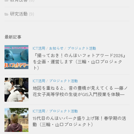
研究活動
(9)
最新記事
ICT活用
/
お知らせ
/
プロジェクト活動
『撮っておき！のんほいフォトアワード2026』
を企画・運営します（三輪・山口プロジェク
ト）
ICT活用
/
プロジェクト活動
地図を重ねると、昔の豊橋が見えてくる ―藤ノ
花女子高等学校の生徒がGIS入門授業を体験―
ICT活用
/
プロジェクト活動
15代目のんほいパーク盛り上げ隊！春学期の活
動（三輪・山口プロジェクト）