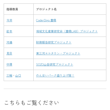
指導教員
プロジェクト名
今井
CoderDojo 豊橋
岩本
地域文化産業研究会（豊橋LAB）プロジェクト
河邉
財務報告研究プロジェクト
見目
東三河エコタウン・プロジェクト
中澤
SOZO山岳研究プロジェクト
三輪
・
山口
のんほいパーク盛り上げ隊！
こちらもご覧ください