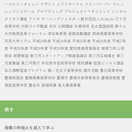
ークルインタビュー
デザイン
ビブリオバトル
フリーペーパー
フレッ
シュマンスクール
プログラミング
プロジェクトマネジメント
メンタル
タフネス講座
ラジオ
ラーニングフェスタ
一般社団法人火Okoshi
三ケ日
高等学校
中部ガス不動産
会計
公開講座
卒業研究
名古屋国税局
夢ナビ
大学教育改革フォーラム
学会発表等
就業体験講座
岡崎商業高等学校
市民大学トラム
平成23年度
平成24年度
平成25年度
平成26年度
平成27年
度
平成28年度
平成29年度
平成30年度
愛知県教育委員会
教育力向上研
修会
新聞報道
東三河スタートアップ推進協議会
東三河広域連合
東三
河産業論
東三河県庁
浜松修学舎高等学校
特別講義
経営ビジネス講座
自己理解促進プログラム
藤ノ花女子高等学校
課外活動
豊丘高等学校
豊橋南高校
豊橋商業高等学校
豊橋市
豊橋市教育委員会
豊橋税務署
豊
橋西高等学校
豊田市
遠隔授業
高大連携事業
続き
授業の枠組みを超えて学ぶ