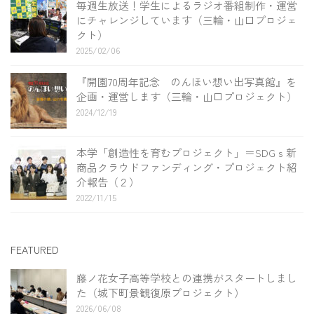
毎週生放送！学生によるラジオ番組制作・運営
にチャレンジしています（三輪・山口プロジェ
クト）
2025/02/06
『開園70周年記念 のんほい想い出写真館』を
企画・運営します（三輪・山口プロジェクト）
2024/12/19
本学「創造性を育むプロジェクト」＝SDGｓ新
商品クラウドファンディング・プロジェクト紹
介報告（２）
2022/11/15
FEATURED
藤ノ花女子高等学校との連携がスタートしまし
た（城下町景観復原プロジェクト）
2026/06/08