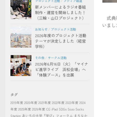
プロジェクト活動
/
メディア報道
新メンバーによるラジオ番組
卒業生
制作・運営を開始しました！
式典終
（三輪・山口プロジェクト）
いまし
お知らせ
/
プロジェクト活動
2026年度のプロジェクト活動
テーマが決定しました（経営
学科）
その他
/
サークル活動
2026年6月16日（火）「マイナ
ビ進学ライブ 浜松会場」へ
「体験ブース」を出展
タグ
2019年度
2020年度
2021年度
2022年度
2023年度
2024
年度
2025年度
2026年度
CG
iPad
SDGs
Sozo Socks
Station
あいちの大学『学び』フォーラム
まちなか