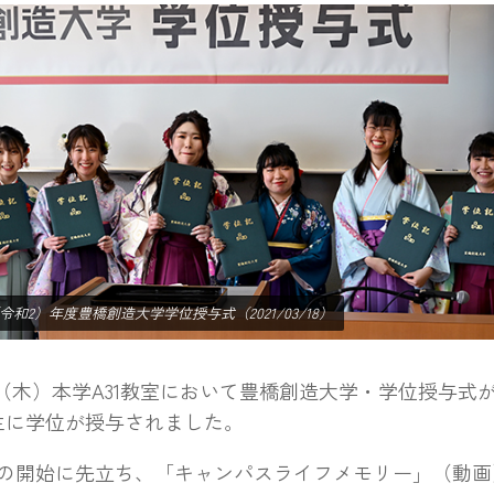
0（令和2）年度豊橋創造大学学位授与式（2021/03/18）
8（木）本学A31教室において豊橋創造大学・学位授与式
生に学位が授与されました。
開始に先立ち、「キャンパスライフメモリー」（動画