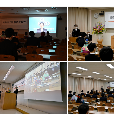
・学長式辞
学部長祝辞