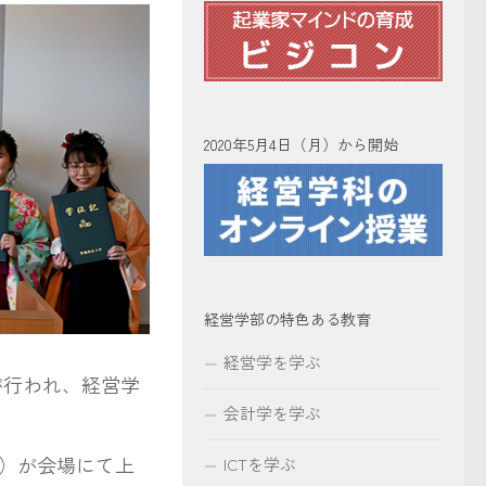
2020年5月4日（月）から開始
経営学部の特色ある教育
経営学を学ぶ
が行われ、経営学
会計学を学ぶ
）が会場にて上
ICTを学ぶ