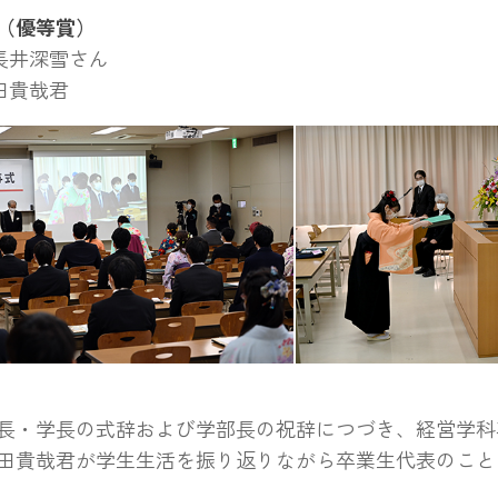
（優等賞）
長井深雪さん
田貴哉君
授与
学位記授与（総代・小長
・学長の式辞および学部長の祝辞につづき、経営学科
田貴哉君が学生生活を振り返りながら卒業生代表のこと