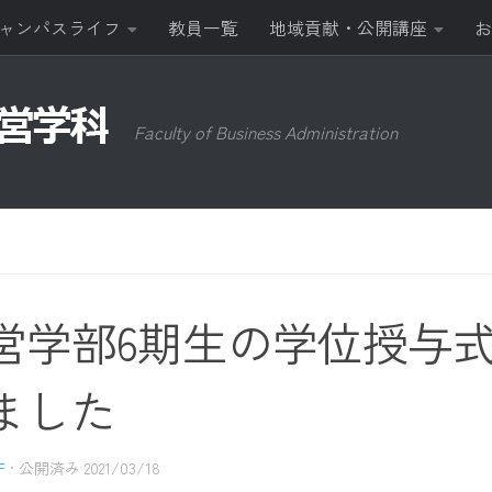
ャンパスライフ
教員一覧
地域貢献・公開講座
お
Faculty of Business Administration
営学部6期生の学位授与
ました
F
· 公開済み
2021/03/18