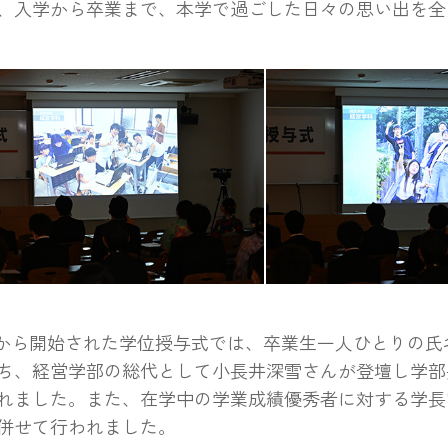
、入学から卒業まで、本学で過ごした日々の思い出を全
パスライフメモリー
キャンパスライフメモリ
から開始された学位授与式では、卒業生一人ひとりの氏
ち、経営学部の総代として小長井深雪さんが登壇し学部
れました。また、在学中の学業成績優秀者に対する学長
併せて行われました。