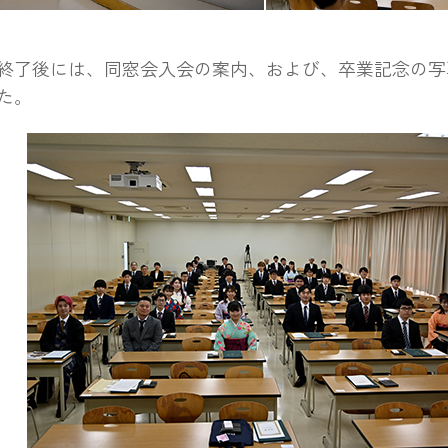
代表のことば（浦田貴哉君）
授与式の様子
了後には、同窓会入会の案内、および、卒業記念の写
た。