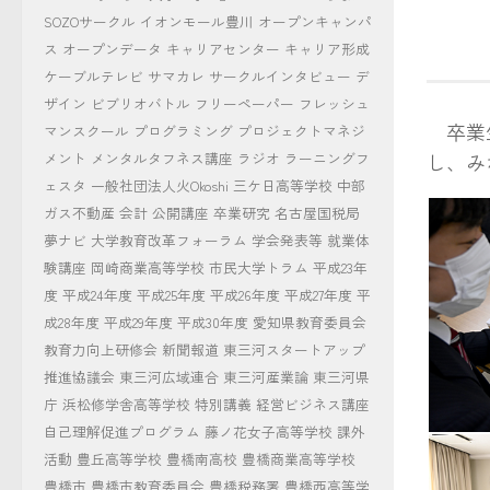
SOZOサークル
イオンモール豊川
オープンキャンパ
ス
オープンデータ
キャリアセンター
キャリア形成
ケーブルテレビ
サマカレ
サークルインタビュー
デ
ザイン
ビブリオバトル
フリーペーパー
フレッシュ
卒業生
マンスクール
プログラミング
プロジェクトマネジ
し、み
メント
メンタルタフネス講座
ラジオ
ラーニングフ
ェスタ
一般社団法人火Okoshi
三ケ日高等学校
中部
ガス不動産
会計
公開講座
卒業研究
名古屋国税局
夢ナビ
大学教育改革フォーラム
学会発表等
就業体
験講座
岡崎商業高等学校
市民大学トラム
平成23年
度
平成24年度
平成25年度
平成26年度
平成27年度
平
成28年度
平成29年度
平成30年度
愛知県教育委員会
教育力向上研修会
新聞報道
東三河スタートアップ
推進協議会
東三河広域連合
東三河産業論
東三河県
庁
浜松修学舎高等学校
特別講義
経営ビジネス講座
自己理解促進プログラム
藤ノ花女子高等学校
課外
授与さ
活動
豊丘高等学校
豊橋南高校
豊橋商業高等学校
豊橋市
豊橋市教育委員会
豊橋税務署
豊橋西高等学