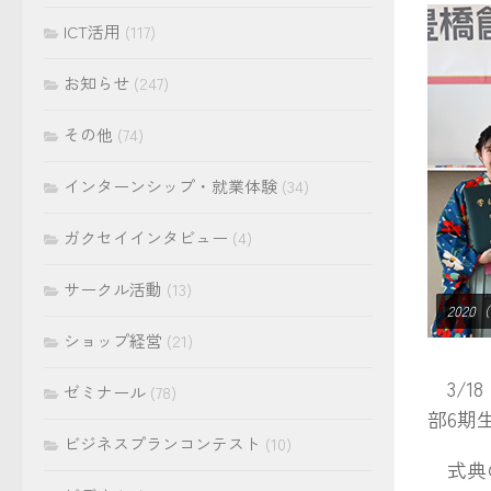
ICT活用
(117)
お知らせ
(247)
その他
(74)
インターンシップ・就業体験
(34)
ガクセイインタビュー
(4)
サークル活動
(13)
202
ショップ経営
(21)
3/1
ゼミナール
(78)
部6期
ビジネスプランコンテスト
(10)
式典の