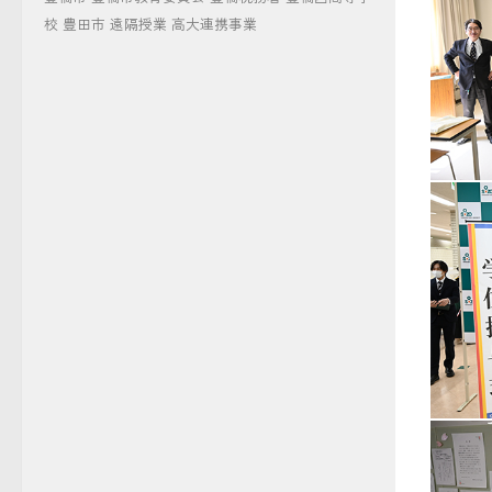
校
豊田市
遠隔授業
高大連携事業
ゼミ担
学位記