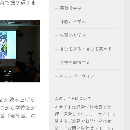
員で振り返りま
実戦で学ぶ
体験から学ぶ
先輩から学ぶ
自分を知る・自分を高める
資格を取得する
キャンパスライフ
ー
名が読み上げら
このサイトについて
長から学位記が
本サイトは経営学科教員で管
理・運営しています。サイトに
賞（優等賞）の
関するご意見やお問い合わせ
は、「お問い合わせフォーム」