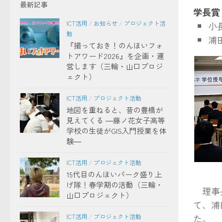
最新記事
学長賞
ICT活用
/
お知らせ
/
プロジェクト活
小
動
浦
『撮っておき！のんほいフォ
トアワード2026』を企画・運
営します（三輪・山口プロジ
ェクト）
ICT活用
/
プロジェクト活動
地図を重ねると、昔の豊橋が
見えてくる ―藤ノ花女子高等
学校の生徒がGIS入門授業を体
験―
ICT活用
/
プロジェクト活動
15代目のんほいパーク盛り上
学位記
げ隊！春学期の活動（三輪・
理事長
山口プロジェクト）
て、浦
ICT活用
/
プロジェクト活動
た。