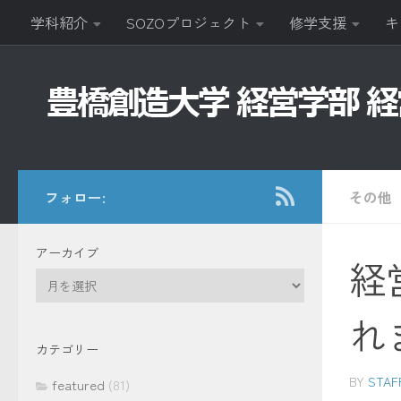
学科紹介
SOZOプロジェクト
修学支援
キ
コンテンツへスキップ
フォロー:
その他
アーカイブ
経
ア
ー
れ
カ
イ
カテゴリー
ブ
BY
STAF
featured
(81)