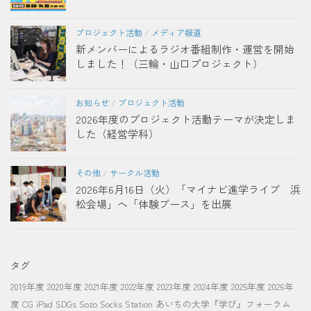
プロジェクト活動
/
メディア報道
新メンバーによるラジオ番組制作・運営を開始
しました！（三輪・山口プロジェクト）
お知らせ
/
プロジェクト活動
2026年度のプロジェクト活動テーマが決定しま
した（経営学科）
その他
/
サークル活動
2026年6月16日（火）「マイナビ進学ライブ 浜
松会場」へ「体験ブース」を出展
タグ
2019年度
2020年度
2021年度
2022年度
2023年度
2024年度
2025年度
2026年
度
CG
iPad
SDGs
Sozo Socks Station
あいちの大学『学び』フォーラム