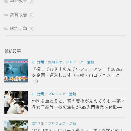
学部教育
(3)
教育改善
(6)
研究活動
(9)
最新記事
ICT活用
/
お知らせ
/
プロジェクト活動
『撮っておき！のんほいフォトアワード2026』
を企画・運営します（三輪・山口プロジェク
ト）
ICT活用
/
プロジェクト活動
地図を重ねると、昔の豊橋が見えてくる ―藤ノ
花女子高等学校の生徒がGIS入門授業を体験―
ICT活用
/
プロジェクト活動
15代目のんほいパーク盛り上げ隊！春学期の活