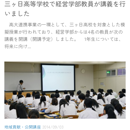
三ヶ日高等学校で経営学部教員が講義を行
いました
高大連携事業の一環として、三ヶ日高校を対象とした模
擬授業が行われており、経営学部からは4名の教員が次の
講義を開講（開講予定）しました。 1年生については、
将来に向け...
地域貢献・公開講座
2014/09/03