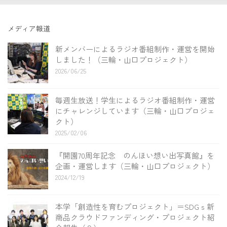
メディア報道
新メンバーによるラジオ番組制作・運営を開始
しました！（三輪・山口プロジェクト）
2026/06/25
毎週生放送！学生によるラジオ番組制作・運営
にチャレンジしています（三輪・山口プロジェ
クト）
2025/02/06
『開園70周年記念 のんほい想い出写真館』を
企画・運営します（三輪・山口プロジェクト）
2024/12/19
本学「創造性を育むプロジェクト」＝SDGｓ新
商品クラウドファンディング・プロジェクト紹