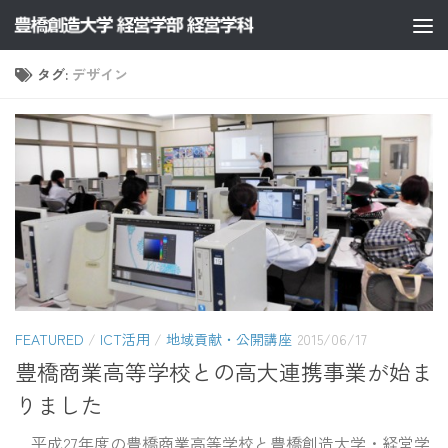
コンテンツへスキップ
タグ:
デザイン
FEATURED
/
ICT活用
/
地域貢献・公開講座
2015/06/17
豊橋商業高等学校との高大連携事業が始ま
りました
平成27年度の豊橋商業高等学校と豊橋創造大学・経営学