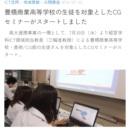
ICT活用
/
地域貢献・公開講座
2014/07/30
豊橋商業高等学校の生徒を対象としたCG
セミナーがスタートしました
高大連携事業の一環として、7月30日（水）より経営学
科ICT領域担当教員（三輪准教授）による豊橋商業高等学
校・美術/CG部の生徒さんを対象としたCGセミナーがス
タート...