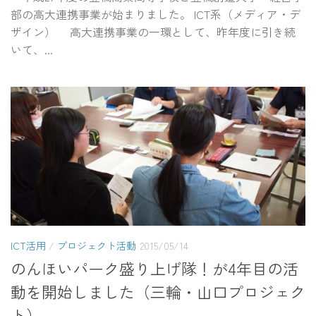
部の高大連携事業が始まりました。 ICT系（メディア・デ
ザイン） 高大連携事業の一環として、昨年度に引き続
いて、...
ICT活用
/
プロジェクト活動
2015/05/14
のんほいパーク盛り上げ隊！が4年目の活
動を開始しました（三輪・山口プロジェク
ト）