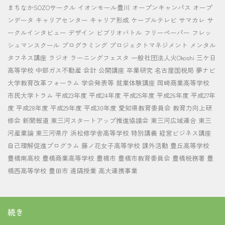
まちなかSOZOサークル
イオンモール豊川
オープンキャンパス
オープ
ンデータ
キャリアセンター
キャリア形成
ケーブルテレビ
サマカレ
サ
ークルインタビュー
デザイン
ビブリオバトル
フリーペーパー
フレッ
シュマンスクール
プログラミング
プロジェクトマネジメント
メンタル
タフネス講座
ラジオ
ラーニングフェスタ
一般社団法人火Okoshi
三ケ日
高等学校
中部ガス不動産
会計
公開講座
卒業研究
名古屋国税局
夢ナビ
大学教育改革フォーラム
学会発表等
就業体験講座
岡崎商業高等学校
市民大学トラム
平成23年度
平成24年度
平成25年度
平成26年度
平成27年
度
平成28年度
平成29年度
平成30年度
愛知県教育委員会
教育力向上研
修会
新聞報道
東三河スタートアップ推進協議会
東三河広域連合
東三
河産業論
東三河県庁
浜松修学舎高等学校
特別講義
経営ビジネス講座
自己理解促進プログラム
藤ノ花女子高等学校
課外活動
豊丘高等学校
豊橋南高校
豊橋商業高等学校
豊橋市
豊橋市教育委員会
豊橋税務署
豊
橋西高等学校
豊田市
遠隔授業
高大連携事業
続き