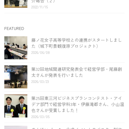
介報告（２）
2022/11/15
FEATURED
藤ノ花女子高等学校との連携がスタートしまし
た（城下町景観復原プロジェクト）
2026/06/08
第32回地域関連研究発表会で経営学部・尾藤創
太さんが発表を行いました
2026/03/23
第25回東三河ビジネスプランコンテスト・アイ
デア部門で経営学科3年・伊藤滝都さん、小山温
也さんが受賞しました！
2026/03/05