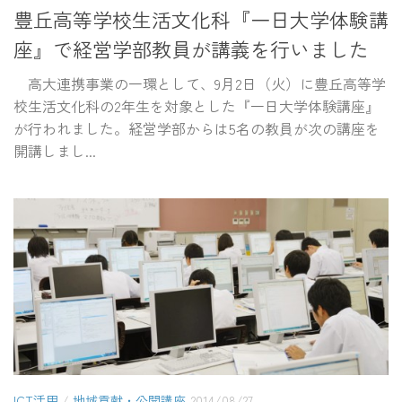
豊丘高等学校生活文化科『一日大学体験講
座』で経営学部教員が講義を行いました
高大連携事業の一環として、9月2日（火）に豊丘高等学
校生活文化科の2年生を対象とした『一日大学体験講座』
が行われました。経営学部からは5名の教員が次の講座を
開講しまし...
ICT活用
/
地域貢献・公開講座
2014/08/27