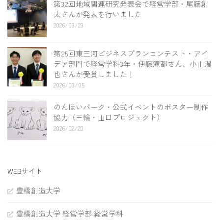
第32回地域関連研究発表会で経営学部・尾藤創
太さんが発表を行いました
2026/03/23
第25回東三河ビジネスプランコンテスト・アイ
デア部門で経営学科3年・伊藤滝都さん、小山温
也さんが受賞しました！
2026/03/05
のんほいパーク・公式イベントのポスター制作
協力（三輪・山口プロジェクト）
2026/02/20
WEBサイト
豊橋創造大学
豊橋創造大学 経営学部 経営学科