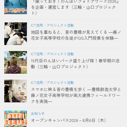
『撮っておき！のんほいフォトアワード2026』
を企画・運営します（三輪・山口プロジェク
ト）
ICT活用
/
プロジェクト活動
地図を重ねると、昔の豊橋が見えてくる ―藤ノ
花女子高等学校の生徒がGIS入門授業を体験―
ICT活用
/
プロジェクト活動
15代目のんほいパーク盛り上げ隊！春学期の活
動（三輪・山口プロジェクト）
ICT活用
/
プロジェクト活動
スマホに映る昔の豊橋を歩く ―豊橋創造大学と
藤ノ花女子高等学校が高大連携フィールドワー
クを実施―
お知らせ
オープンキャンパス2026－8月6日（木）