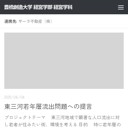
コンテンツへスキップ
連携先:
サーラ不動産（株）
2025/06/04
東三河若年層流出問題への提言
プロジェクトテーマ 東三河地域で顕著な人口流出に対
し若者が住みたい街、環境を考える 目的 特に若年層の