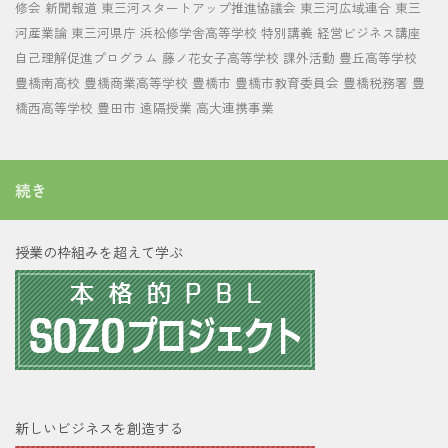
修会
新聞報道
東三河スタートアップ推進協議会
東三河広域連合
東三
河産業論
東三河県庁
浜松修学舎高等学校
特別講義
経営ビジネス講座
自己理解促進プログラム
藤ノ花女子高等学校
課外活動
豊丘高等学校
豊橋南高校
豊橋商業高等学校
豊橋市
豊橋市教育委員会
豊橋税務署
豊
橋西高等学校
豊田市
遠隔授業
高大連携事業
続き
授業の枠組みを超えて学ぶ
新しいビジネスを創造する