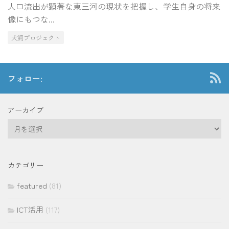
人口流出が顕著な東三河の現状を把握し、学生自身の将来
像にもつな...
犬飼プロジェクト
フォロー:
アーカイブ
ア
ー
カ
イ
カテゴリー
ブ
featured
(81)
ICT活用
(117)