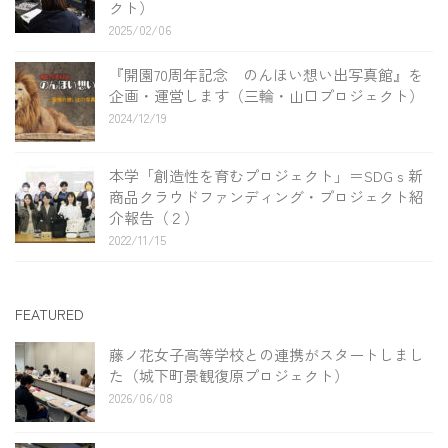
クト）
2025/02/06
『開園70周年記念 のんほい想い出写真館』を
企画・運営します（三輪・山口プロジェクト）
2024/12/19
本学「創造性を育むプロジェクト」＝SDGｓ新
商品クラウドファンディング・プロジェクト紹
介報告（２）
2022/11/15
FEATURED
藤ノ花女子高等学校との連携がスタートしまし
た（城下町景観復原プロジェクト）
2026/06/08