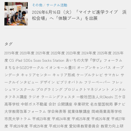
その他
/
サークル活動
2026年6月16日（火）「マイナビ進学ライブ 浜
松会場」へ「体験ブース」を出展
タグ
2019年度
2020年度
2021年度
2022年度
2023年度
2024年度
2025年度
2026年
度
CG
iPad
SDGs
Sozo Socks Station
あいちの大学『学び』フォーラム
まちなかSOZOサークル
イオンモール豊川
オープンキャンパス
オープ
ンデータ
キャリアセンター
キャリア形成
ケーブルテレビ
サマカレ
サ
ークルインタビュー
デザイン
ビブリオバトル
フリーペーパー
フレッ
シュマンスクール
プログラミング
プロジェクトマネジメント
メンタル
タフネス講座
ラジオ
ラーニングフェスタ
一般社団法人火Okoshi
三ケ日
高等学校
中部ガス不動産
会計
公開講座
卒業研究
名古屋国税局
夢ナビ
大学教育改革フォーラム
学会発表等
就業体験講座
岡崎商業高等学校
市民大学トラム
平成23年度
平成24年度
平成25年度
平成26年度
平成27年
度
平成28年度
平成29年度
平成30年度
愛知県教育委員会
教育力向上研