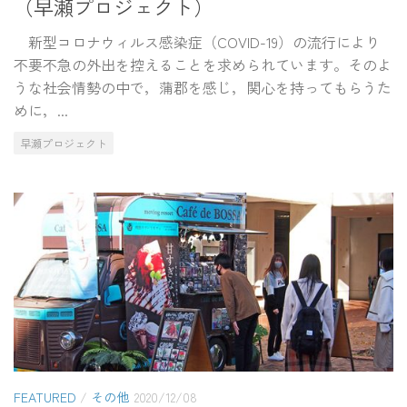
（早瀬プロジェクト）
新型コロナウィルス感染症（COVID-19）の流行により
不要不急の外出を控えることを求められています。そのよ
うな社会情勢の中で，蒲郡を感じ，関心を持ってもらうた
めに，...
早瀬プロジェクト
FEATURED
/
その他
2020/12/08