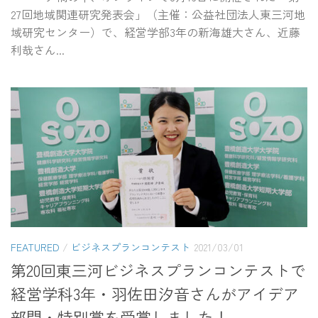
27回地域関連研究発表会」（主催：公益社団法人東三河地
域研究センター）で、経営学部3年の新海雄大さん、近藤
利哉さん...
FEATURED
/
ビジネスプランコンテスト
2021/03/01
第20回東三河ビジネスプランコンテストで
経営学科3年・羽佐田汐音さんがアイデア
部門・特別賞を受賞しました！