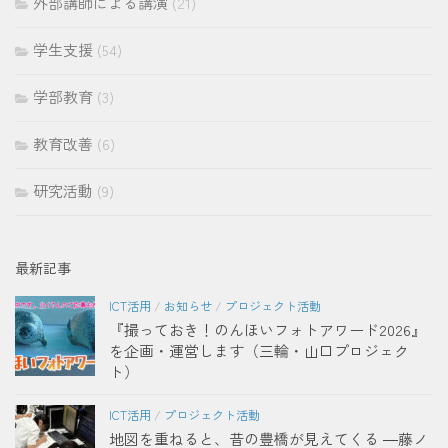
外部講師による講演
(21)
学生支援
(54)
学部教育
(3)
教育改善
(6)
研究活動
(9)
最新記事
ICT活用
/
お知らせ
/
プロジェクト活動
『撮っておき！のんほいフォトアワード2026』
を企画・運営します（三輪・山口プロジェク
ト）
ICT活用
/
プロジェクト活動
地図を重ねると、昔の豊橋が見えてくる ―藤ノ