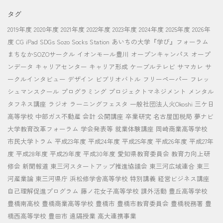
タグ
2019年度
2020年度
2021年度
2022年度
2023年度
2024年度
2025年度
2026年
度
CG
iPad
SDGs
Sozo Socks Station
あいちの大学『学び』フォーラム
まちなかSOZOサークル
イオンモール豊川
オープンキャンパス
オープ
ンデータ
キャリアセンター
キャリア形成
ケーブルテレビ
サマカレ
サ
ークルインタビュー
デザイン
ビブリオバトル
フリーペーパー
フレッ
シュマンスクール
プログラミング
プロジェクトマネジメント
メンタル
タフネス講座
ラジオ
ラーニングフェスタ
一般社団法人火Okoshi
三ケ日
高等学校
中部ガス不動産
会計
公開講座
卒業研究
名古屋国税局
夢ナビ
大学教育改革フォーラム
学会発表等
就業体験講座
岡崎商業高等学校
市民大学トラム
平成23年度
平成24年度
平成25年度
平成26年度
平成27年
度
平成28年度
平成29年度
平成30年度
愛知県教育委員会
教育力向上研
修会
新聞報道
東三河スタートアップ推進協議会
東三河広域連合
東三
河産業論
東三河県庁
浜松修学舎高等学校
特別講義
経営ビジネス講座
自己理解促進プログラム
藤ノ花女子高等学校
課外活動
豊丘高等学校
豊橋南高校
豊橋商業高等学校
豊橋市
豊橋市教育委員会
豊橋税務署
豊
橋西高等学校
豊田市
遠隔授業
高大連携事業