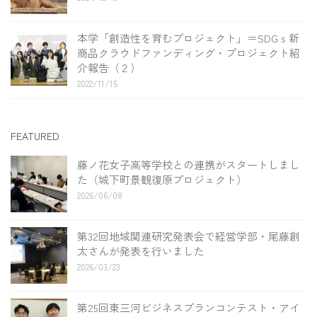
本学「創造性を育むプロジェクト」＝SDGｓ新
商品クラウドファンディング・プロジェクト紹
介報告（２）
2022/11/15
FEATURED
藤ノ花女子高等学校との連携がスタートしまし
た（城下町景観復原プロジェクト）
2026/06/08
第32回地域関連研究発表会で経営学部・尾藤創
太さんが発表を行いました
2026/03/23
第25回東三河ビジネスプランコンテスト・アイ