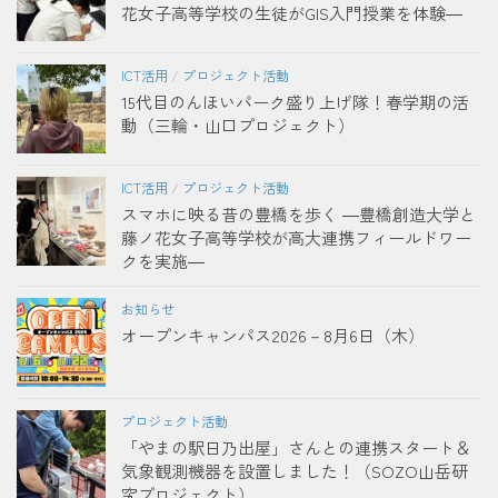
花女子高等学校の生徒がGIS入門授業を体験―
ICT活用
/
プロジェクト活動
15代目のんほいパーク盛り上げ隊！春学期の活
動（三輪・山口プロジェクト）
ICT活用
/
プロジェクト活動
スマホに映る昔の豊橋を歩く ―豊橋創造大学と
藤ノ花女子高等学校が高大連携フィールドワー
クを実施―
お知らせ
オープンキャンパス2026－8月6日（木）
プロジェクト活動
「やまの駅日乃出屋」さんとの連携スタート＆
気象観測機器を設置しました！（SOZO山岳研
究プロジェクト）