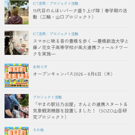
ICT活用
/
プロジェクト活動
15代目のんほいパーク盛り上げ隊！春学期の活
動（三輪・山口プロジェクト）
ICT活用
/
プロジェクト活動
スマホに映る昔の豊橋を歩く ―豊橋創造大学と
藤ノ花女子高等学校が高大連携フィールドワー
クを実施―
お知らせ
オープンキャンパス2026－8月6日（木）
プロジェクト活動
「やまの駅日乃出屋」さんとの連携スタート＆
気象観測機器を設置しました！（SOZO山岳研
究プロジェクト）
その他