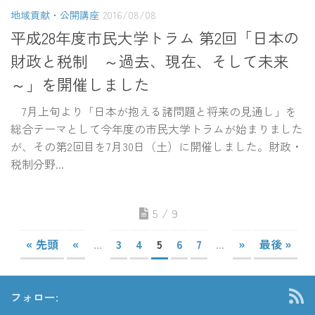
地域貢献・公開講座
2016/08/08
平成28年度市民大学トラム 第2回「日本の
財政と税制 ～過去、現在、そして未来
～」を開催しました
7月上旬より「日本が抱える諸問題と将来の見通し」を
総合テーマとして今年度の市民大学トラムが始まりました
が、その第2回目を7月30日（土）に開催しました。財政・
税制分野...
5 / 9
« 先頭
«
...
3
4
5
6
7
...
»
最後 »
フォロー: