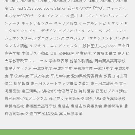
2019年度
2020年度
2021年度
2022年度
2023年度
2024年度
2025年度
2026年
度
CG
iPad
SDGs
Sozo Socks Station
あいちの大学『学び』フォーラム
まちなかSOZOサークル
イオンモール豊川
オープンキャンパス
オープ
ンデータ
キャリアセンター
キャリア形成
ケーブルテレビ
サマカレ
サ
ークルインタビュー
デザイン
ビブリオバトル
フリーペーパー
フレッ
シュマンスクール
プログラミング
プロジェクトマネジメント
メンタル
タフネス講座
ラジオ
ラーニングフェスタ
一般社団法人火Okoshi
三ケ日
高等学校
中部ガス不動産
会計
公開講座
卒業研究
名古屋国税局
夢ナビ
大学教育改革フォーラム
学会発表等
就業体験講座
岡崎商業高等学校
市民大学トラム
平成23年度
平成24年度
平成25年度
平成26年度
平成27年
度
平成28年度
平成29年度
平成30年度
愛知県教育委員会
教育力向上研
修会
新聞報道
東三河スタートアップ推進協議会
東三河広域連合
東三
河産業論
東三河県庁
浜松修学舎高等学校
特別講義
経営ビジネス講座
自己理解促進プログラム
藤ノ花女子高等学校
課外活動
豊丘高等学校
豊橋南高校
豊橋商業高等学校
豊橋市
豊橋市教育委員会
豊橋税務署
豊
橋西高等学校
豊田市
遠隔授業
高大連携事業