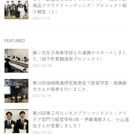
商品クラウドファンディング・プロジェクト紹
介報告（２）
2022/11/15
FEATURED
藤ノ花女子高等学校との連携がスタートしまし
た（城下町景観復原プロジェクト）
2026/06/08
第32回地域関連研究発表会で経営学部・尾藤創
太さんが発表を行いました
2026/03/23
第25回東三河ビジネスプランコンテスト・アイ
デア部門で経営学科3年・伊藤滝都さん、小山温
也さんが受賞しました！
2026/03/05