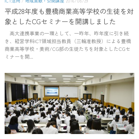
ICT活用
/
地域貢献・公開講座
2016/08/29
平成28年度も豊橋商業高等学校の生徒を対
象としたCGセミナーを開講しました
高大連携事業の一環として、一昨年、昨年度に引き続
き、経営学科ICT領域担当教員（三輪准教授）による豊橋
商業高等学校・美術/CG部の生徒たちを対象としたCGセ
ミナーを開...