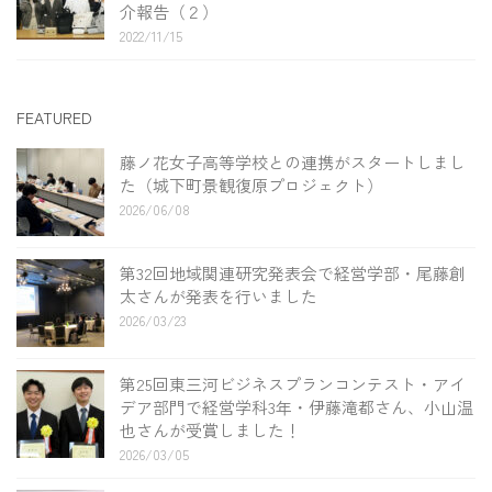
介報告（２）
2022/11/15
FEATURED
藤ノ花女子高等学校との連携がスタートしまし
た（城下町景観復原プロジェクト）
2026/06/08
第32回地域関連研究発表会で経営学部・尾藤創
太さんが発表を行いました
2026/03/23
第25回東三河ビジネスプランコンテスト・アイ
デア部門で経営学科3年・伊藤滝都さん、小山温
也さんが受賞しました！
2026/03/05