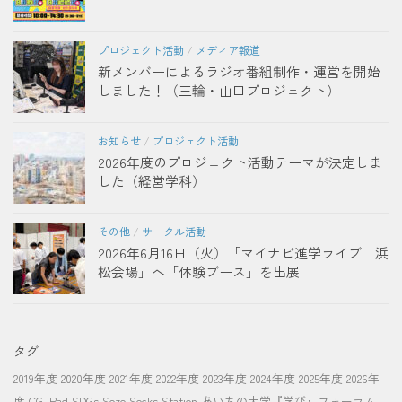
プロジェクト活動
/
メディア報道
新メンバーによるラジオ番組制作・運営を開始
しました！（三輪・山口プロジェクト）
お知らせ
/
プロジェクト活動
2026年度のプロジェクト活動テーマが決定しま
した（経営学科）
その他
/
サークル活動
2026年6月16日（火）「マイナビ進学ライブ 浜
松会場」へ「体験ブース」を出展
タグ
2019年度
2020年度
2021年度
2022年度
2023年度
2024年度
2025年度
2026年
度
CG
iPad
SDGs
Sozo Socks Station
あいちの大学『学び』フォーラム