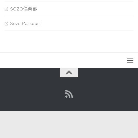
SOZO倶楽部
Sozo Passport