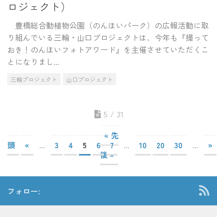
ロジェクト）
豊橋総合動植物公園（のんほいパーク）の広報活動に取
り組んでいる三輪・山口プロジェクトは、今年も『撮って
おき！のんほいフォトアワード』を主催させていただくこ
とになりまし...
三輪プロジェクト
山口プロジェクト
5 / 31
« 先
頭
«
...
3
4
5
6
7
...
10
20
30
...
»
後 »
フォロー: