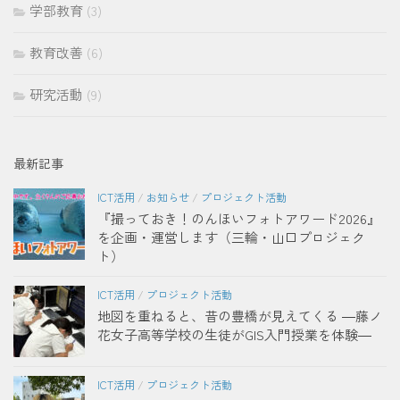
学部教育
(3)
教育改善
(6)
研究活動
(9)
最新記事
ICT活用
/
お知らせ
/
プロジェクト活動
『撮っておき！のんほいフォトアワード2026』
を企画・運営します（三輪・山口プロジェク
ト）
ICT活用
/
プロジェクト活動
地図を重ねると、昔の豊橋が見えてくる ―藤ノ
花女子高等学校の生徒がGIS入門授業を体験―
ICT活用
/
プロジェクト活動