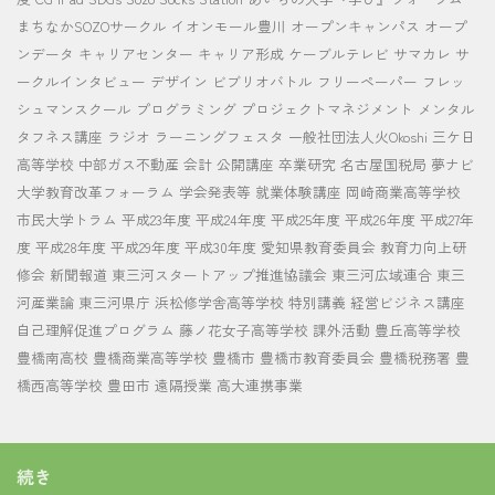
まちなかSOZOサークル
イオンモール豊川
オープンキャンパス
オープ
ンデータ
キャリアセンター
キャリア形成
ケーブルテレビ
サマカレ
サ
ークルインタビュー
デザイン
ビブリオバトル
フリーペーパー
フレッ
シュマンスクール
プログラミング
プロジェクトマネジメント
メンタル
タフネス講座
ラジオ
ラーニングフェスタ
一般社団法人火Okoshi
三ケ日
高等学校
中部ガス不動産
会計
公開講座
卒業研究
名古屋国税局
夢ナビ
大学教育改革フォーラム
学会発表等
就業体験講座
岡崎商業高等学校
市民大学トラム
平成23年度
平成24年度
平成25年度
平成26年度
平成27年
度
平成28年度
平成29年度
平成30年度
愛知県教育委員会
教育力向上研
修会
新聞報道
東三河スタートアップ推進協議会
東三河広域連合
東三
河産業論
東三河県庁
浜松修学舎高等学校
特別講義
経営ビジネス講座
自己理解促進プログラム
藤ノ花女子高等学校
課外活動
豊丘高等学校
豊橋南高校
豊橋商業高等学校
豊橋市
豊橋市教育委員会
豊橋税務署
豊
橋西高等学校
豊田市
遠隔授業
高大連携事業
続き