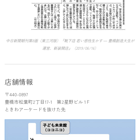
中日新聞朝刊第8面（東三河版）『靴下店 若い感性生かす ― 豊橋創造大生が
運営、新装開店』（2019/06/16）
店舗情報
〒440-0897
豊橋市松葉町2丁目17-1 第2星野ビル 1Ｆ
ときわアーケードを抜けた先