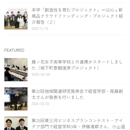
本学「創造性を育むプロジェクト」＝SDGｓ新
商品クラウドファンディング・プロジェクト紹
介報告（２）
2022/11/15
FEATURED
藤ノ花女子高等学校との連携がスタートしまし
た（城下町景観復原プロジェクト）
2026/06/08
第32回地域関連研究発表会で経営学部・尾藤創
太さんが発表を行いました
2026/03/23
第25回東三河ビジネスプランコンテスト・アイ
デア部門で経営学科3年・伊藤滝都さん、小山温