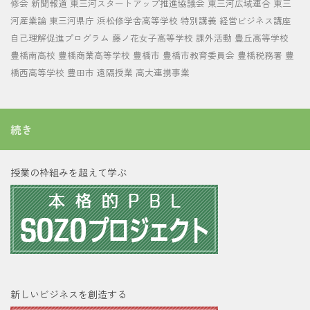
修会
新聞報道
東三河スタートアップ推進協議会
東三河広域連合
東三
河産業論
東三河県庁
浜松修学舎高等学校
特別講義
経営ビジネス講座
自己理解促進プログラム
藤ノ花女子高等学校
課外活動
豊丘高等学校
豊橋南高校
豊橋商業高等学校
豊橋市
豊橋市教育委員会
豊橋税務署
豊
橋西高等学校
豊田市
遠隔授業
高大連携事業
続き
授業の枠組みを超えて学ぶ
新しいビジネスを創造する