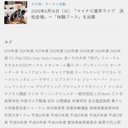
その他
/
サークル活動
2026年6月16日（火）「マイナビ進学ライブ 浜
松会場」へ「体験ブース」を出展
タグ
2019年度
2020年度
2021年度
2022年度
2023年度
2024年度
2025年度
2026年
度
CG
iPad
SDGs
Sozo Socks Station
あいちの大学『学び』フォーラム
まちなかSOZOサークル
イオンモール豊川
オープンキャンパス
オープ
ンデータ
キャリアセンター
キャリア形成
ケーブルテレビ
サマカレ
サ
ークルインタビュー
デザイン
ビブリオバトル
フリーペーパー
フレッ
シュマンスクール
プログラミング
プロジェクトマネジメント
メンタル
タフネス講座
ラジオ
ラーニングフェスタ
一般社団法人火Okoshi
三ケ日
高等学校
中部ガス不動産
会計
公開講座
卒業研究
名古屋国税局
夢ナビ
大学教育改革フォーラム
学会発表等
就業体験講座
岡崎商業高等学校
市民大学トラム
平成23年度
平成24年度
平成25年度
平成26年度
平成27年
度
平成28年度
平成29年度
平成30年度
愛知県教育委員会
教育力向上研