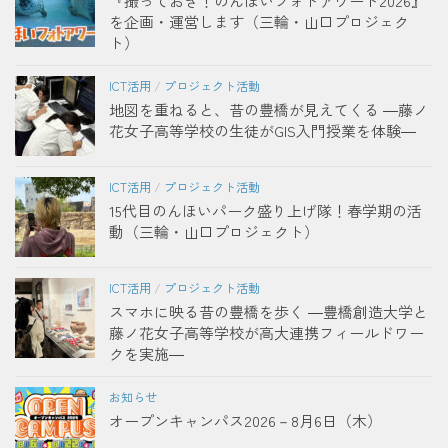
『撮っておき！のんほいフォトアワード2026』
を企画・運営します（三輪・山口プロジェク
ト）
ICT活用
/
プロジェクト活動
地図を重ねると、昔の豊橋が見えてくる ―藤ノ
花女子高等学校の生徒がGIS入門授業を体験―
ICT活用
/
プロジェクト活動
15代目のんほいパーク盛り上げ隊！春学期の活
動（三輪・山口プロジェクト）
ICT活用
/
プロジェクト活動
スマホに映る昔の豊橋を歩く ―豊橋創造大学と
藤ノ花女子高等学校が高大連携フィールドワー
クを実施―
お知らせ
オープンキャンパス2026－8月6日（木）