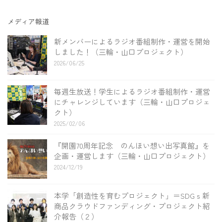
メディア報道
新メンバーによるラジオ番組制作・運営を開始
しました！（三輪・山口プロジェクト）
2026/06/25
毎週生放送！学生によるラジオ番組制作・運営
にチャレンジしています（三輪・山口プロジェ
クト）
2025/02/06
『開園70周年記念 のんほい想い出写真館』を
企画・運営します（三輪・山口プロジェクト）
2024/12/19
本学「創造性を育むプロジェクト」＝SDGｓ新
商品クラウドファンディング・プロジェクト紹
介報告（２）