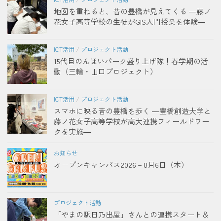
地図を重ねると、昔の豊橋が見えてくる ―藤ノ
花女子高等学校の生徒がGIS入門授業を体験―
ICT活用
/
プロジェクト活動
15代目のんほいパーク盛り上げ隊！春学期の活
動（三輪・山口プロジェクト）
ICT活用
/
プロジェクト活動
スマホに映る昔の豊橋を歩く ―豊橋創造大学と
藤ノ花女子高等学校が高大連携フィールドワー
クを実施―
お知らせ
オープンキャンパス2026－8月6日（木）
プロジェクト活動
「やまの駅日乃出屋」さんとの連携スタート＆