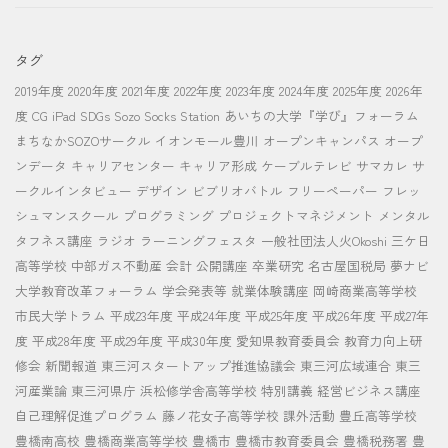
タグ
2019年度
2020年度
2021年度
2022年度
2023年度
2024年度
2025年度
2026年
度
CG
iPad
SDGs
Sozo Socks Station
あいちの大学『学び』フォーラム
まちなかSOZOサークル
イオンモール豊川
オープンキャンパス
オープ
ンデータ
キャリアセンター
キャリア形成
ケーブルテレビ
サマカレ
サ
ークルインタビュー
デザイン
ビブリオバトル
フリーペーパー
フレッ
シュマンスクール
プログラミング
プロジェクトマネジメント
メンタル
タフネス講座
ラジオ
ラーニングフェスタ
一般社団法人火Okoshi
三ケ日
高等学校
中部ガス不動産
会計
公開講座
卒業研究
名古屋国税局
夢ナビ
大学教育改革フォーラム
学会発表等
就業体験講座
岡崎商業高等学校
市民大学トラム
平成23年度
平成24年度
平成25年度
平成26年度
平成27年
度
平成28年度
平成29年度
平成30年度
愛知県教育委員会
教育力向上研
修会
新聞報道
東三河スタートアップ推進協議会
東三河広域連合
東三
河産業論
東三河県庁
浜松修学舎高等学校
特別講義
経営ビジネス講座
自己理解促進プログラム
藤ノ花女子高等学校
課外活動
豊丘高等学校
豊橋南高校
豊橋商業高等学校
豊橋市
豊橋市教育委員会
豊橋税務署
豊