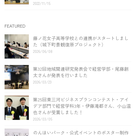
2022/11/15
FEATURED
藤ノ花女子高等学校との連携がスタートしまし
た（城下町景観復原プロジェクト）
2026/06/08
第32回地域関連研究発表会で経営学部・尾藤創
太さんが発表を行いました
2026/03/23
第25回東三河ビジネスプランコンテスト・アイ
デア部門で経営学科3年・伊藤滝都さん、小山温
也さんが受賞しました！
2026/03/05
のんほいパーク・公式イベントのポスター制作