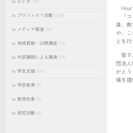
ビデオ
(30)
Hour
プロジェクト活動
(248)
「コン
員、教
メディア報道
(50)
や、こ
どを行
地域貢献・公開講座
(72)
皆さん
外部講師による講演
(21)
団法人
がとう
学生支援
(54)
場を提
学部教育
(3)
教育改善
(6)
研究活動
(9)