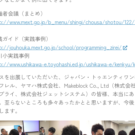
識者会議（まとめ）
p://www.mext.go.jp/b_menu/shingi/chousa/shotou/122/
践ガイド（実践事例）
p://jouhouka.mext.go.jp/school/programming_zirei/
川小実践事例
p://www.ushikawa-e.toyohashi.ed.jp/ushikawa-e/kenkyu/k
を出展していただいた、ジャパン・トゥエンティワン
レル、ヤマハ株式会社、Makeblock Co., Ltd（株
プライ、株式会社ジェットシステム）の皆様、本当にあ
。至らないところも多々あったかとと思いますが、今後
します。