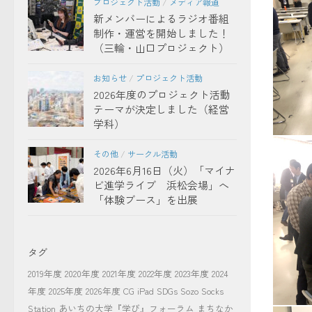
プロジェクト活動
/
メディア報道
新メンバーによるラジオ番組
制作・運営を開始しました！
（三輪・山口プロジェクト）
お知らせ
/
プロジェクト活動
2026年度のプロジェクト活動
テーマが決定しました（経営
学科）
Code
その他
/
サークル活動
2026年6月16日（火）「マイナ
ビ進学ライブ 浜松会場」へ
「体験ブース」を出展
タグ
2019年度
2020年度
2021年度
2022年度
2023年度
2024
年度
2025年度
2026年度
CG
iPad
SDGs
Sozo Socks
Station
あいちの大学『学び』フォーラム
まちなか