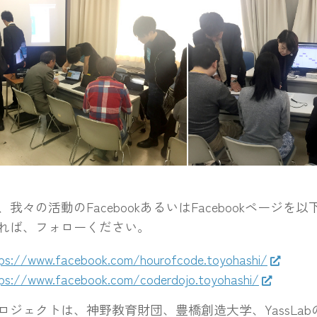
ブース
Makeblock様ブース
のコード様ブース
ヤマハ様ブース
我々の活動のFacebookあるいはFacebookページを
れば、フォローください。
ps://www.facebook.com/hourofcode.toyohashi/
ps://www.facebook.com/coderdojo.toyohashi/
ロジェクトは、神野教育財団、豊橋創造大学、YassLa