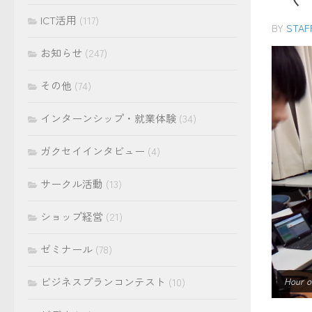
ICT活用
(117)
BY
STAF
お知らせ
(247)
その他
(74)
インターンシップ・就業体験
(34)
ガクセイインタビュー
(4)
サークル活動
(13)
ショップ経営
(21)
ゼミナール
(78)
ビジネスプランコンテスト
(10)
Hour