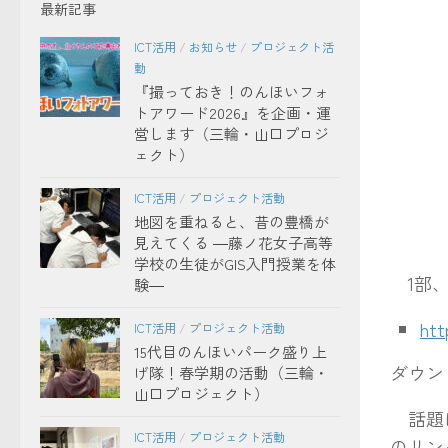
最新記事
ICT活用
/
お知らせ
/
プロジェクト活
動
『撮っておき！のんほいフォ
トアワード2026』を企画・運
営します（三輪・山口プロジ
ェクト）
ICT活用
/
プロジェクト活動
地図を重ねると、昔の豊橋が
見えてくる ―藤ノ花女子高等
学校の生徒がGIS入門授業を体
1部、
験―
htt
ICT活用
/
プロジェクト活動
15代目のんほいパーク盛り上
ダウン
げ隊！春学期の活動（三輪・
山口プロジェクト）
話題に
ICT活用
/
プロジェクト活動
のリン