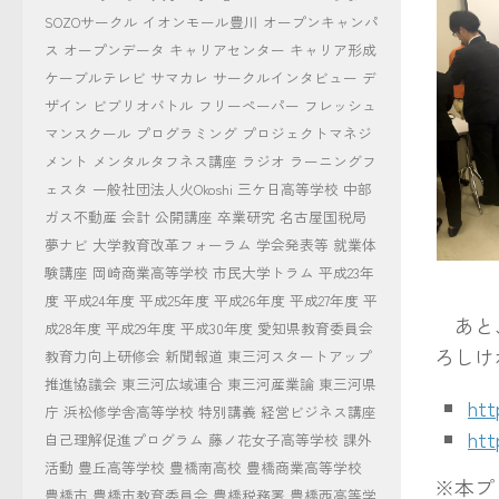
J21様
SOZOサークル
イオンモール豊川
オープンキャンパ
ス
オープンデータ
キャリアセンター
キャリア形成
ケーブルテレビ
サマカレ
サークルインタビュー
デ
ザイン
ビブリオバトル
フリーペーパー
フレッシュ
マンスクール
プログラミング
プロジェクトマネジ
メント
メンタルタフネス講座
ラジオ
ラーニングフ
ェスタ
一般社団法人火Okoshi
三ケ日高等学校
中部
ガス不動産
会計
公開講座
卒業研究
名古屋国税局
夢ナビ
大学教育改革フォーラム
学会発表等
就業体
験講座
岡崎商業高等学校
市民大学トラム
平成23年
みんな
度
平成24年度
平成25年度
平成26年度
平成27年度
平
あと、
成28年度
平成29年度
平成30年度
愛知県教育委員会
ろしけ
教育力向上研修会
新聞報道
東三河スタートアップ
推進協議会
東三河広域連合
東三河産業論
東三河県
htt
庁
浜松修学舎高等学校
特別講義
経営ビジネス講座
htt
自己理解促進プログラム
藤ノ花女子高等学校
課外
活動
豊丘高等学校
豊橋南高校
豊橋商業高等学校
※本プ
豊橋市
豊橋市教育委員会
豊橋税務署
豊橋西高等学