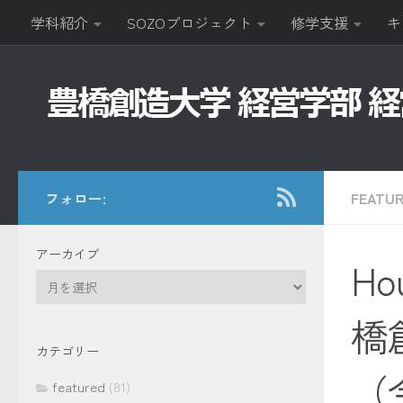
学科紹介
SOZOプロジェクト
修学支援
キ
コンテンツへスキップ
フォロー:
FEATU
アーカイブ
Ho
ア
ー
橋
カ
イ
カテゴリー
ブ
（
featured
(81)