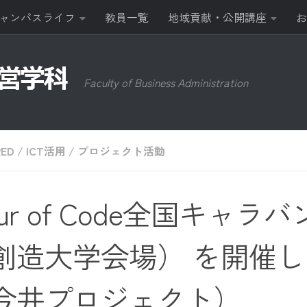
ャンパスライフ
教員一覧
地域貢献・公開講座
お
Faculty of Business Administration
RED
/
ICT活用
/
プロジェクト活動
ur of Code全国キャラ
創造大学会場） を開催
今井プロジェクト）