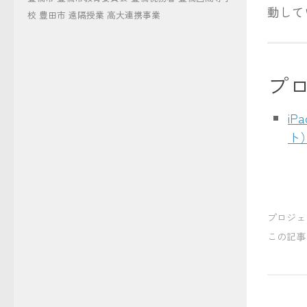
動して
校
豊田市
遠隔授業
高大連携事業
プ
i
ト
プロジェ
この記事