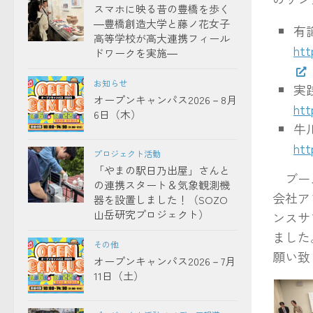
スマホに映る昔の豊橋を歩く
―豊橋創造大学と藤ノ花女子
有
高等学校が高大連携フィール
htt
ドワークを実施―
お知らせ
実
オープンキャンパス2026－8月
htt
6日（木）
牛
htt
プロジェクト活動
「やまの駅日乃出屋」さんと
ブース
の連携スタート＆気象観測機
会社アフ
器を設置しました！（SOZO
山岳研究プロジェクト）
ンスサ
ました
その他
願い致
オープンキャンパス2026－7月
11日（土）