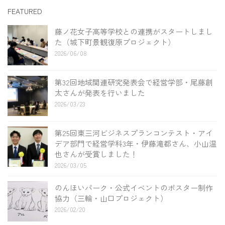
FEATURED
藤ノ花女子高等学校との連携がスタートしまし
た（城下町景観復原プロジェクト）
2026/06/08
第32回地域関連研究発表会で経営学部・尾藤創
太さんが発表を行いました
2026/03/23
第25回東三河ビジネスプランコンテスト・アイ
デア部門で経営学科3年・伊藤滝都さん、小山温
也さんが受賞しました！
2026/03/05
のんほいパーク・公式イベントのポスター制作
協力（三輪・山口プロジェクト）
2026/02/20