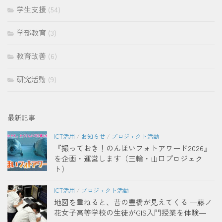
学生支援
(54)
学部教育
(3)
教育改善
(6)
研究活動
(9)
最新記事
ICT活用
/
お知らせ
/
プロジェクト活動
『撮っておき！のんほいフォトアワード2026』
を企画・運営します（三輪・山口プロジェク
ト）
ICT活用
/
プロジェクト活動
地図を重ねると、昔の豊橋が見えてくる ―藤ノ
花女子高等学校の生徒がGIS入門授業を体験―