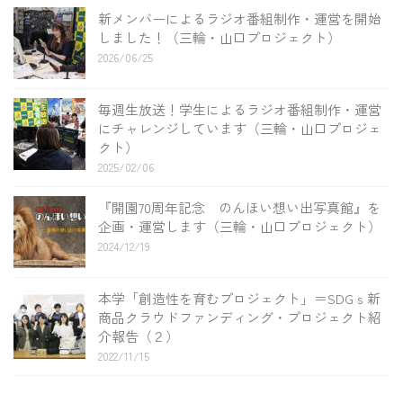
新メンバーによるラジオ番組制作・運営を開始
しました！（三輪・山口プロジェクト）
2026/06/25
毎週生放送！学生によるラジオ番組制作・運営
にチャレンジしています（三輪・山口プロジェ
クト）
2025/02/06
『開園70周年記念 のんほい想い出写真館』を
企画・運営します（三輪・山口プロジェクト）
2024/12/19
本学「創造性を育むプロジェクト」＝SDGｓ新
商品クラウドファンディング・プロジェクト紹
介報告（２）
2022/11/15