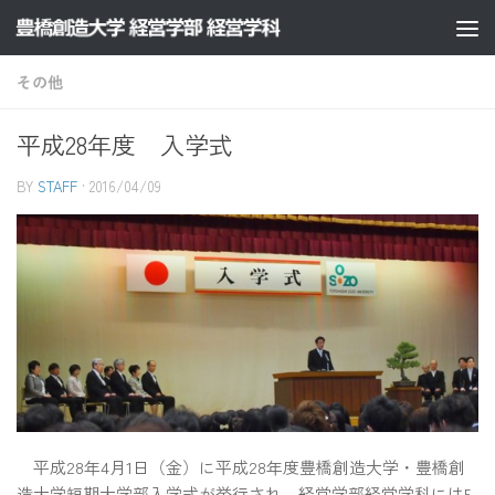
コンテンツへスキップ
その他
平成28年度 入学式
BY
STAFF
·
2016/04/09
平成28年4月1日（金）に平成28年度豊橋創造大学・豊橋創
造大学短期大学部入学式が挙行され、経営学部経営学科には5