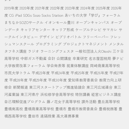
2019年度
2020年度
2021年度
2022年度
2023年度
2024年度
2025年度
2026年
度
CG
iPad
SDGs
Sozo Socks Station
あいちの大学『学び』フォーラム
まちなかSOZOサークル
イオンモール豊川
オープンキャンパス
オープ
ンデータ
キャリアセンター
キャリア形成
ケーブルテレビ
サマカレ
サ
ークルインタビュー
デザイン
ビブリオバトル
フリーペーパー
フレッ
シュマンスクール
プログラミング
プロジェクトマネジメント
メンタル
タフネス講座
ラジオ
ラーニングフェスタ
一般社団法人火Okoshi
三ケ日
高等学校
中部ガス不動産
会計
公開講座
卒業研究
名古屋国税局
夢ナビ
大学教育改革フォーラム
学会発表等
就業体験講座
岡崎商業高等学校
市民大学トラム
平成23年度
平成24年度
平成25年度
平成26年度
平成27年
度
平成28年度
平成29年度
平成30年度
愛知県教育委員会
教育力向上研
修会
新聞報道
東三河スタートアップ推進協議会
東三河広域連合
東三
河産業論
東三河県庁
浜松修学舎高等学校
特別講義
経営ビジネス講座
自己理解促進プログラム
藤ノ花女子高等学校
課外活動
豊丘高等学校
豊橋南高校
豊橋商業高等学校
豊橋市
豊橋市教育委員会
豊橋税務署
豊
橋西高等学校
豊田市
遠隔授業
高大連携事業