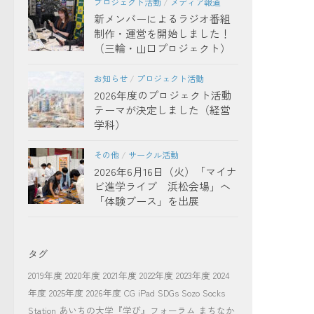
プロジェクト活動
/
メディア報道
新メンバーによるラジオ番組
制作・運営を開始しました！
（三輪・山口プロジェクト）
お知らせ
/
プロジェクト活動
2026年度のプロジェクト活動
テーマが決定しました（経営
学科）
その他
/
サークル活動
2026年6月16日（火）「マイナ
ビ進学ライブ 浜松会場」へ
「体験ブース」を出展
タグ
2019年度
2020年度
2021年度
2022年度
2023年度
2024
年度
2025年度
2026年度
CG
iPad
SDGs
Sozo Socks
Station
あいちの大学『学び』フォーラム
まちなか