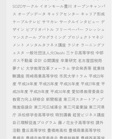
SOZOサークル
イオンモール豊川
オープンキャンパ
ス
オープンデータ
キャリアセンター
キャリア形成
ケーブルテレビ
サマカレ
サークルインタビュー
デ
ザイン
ビブリオバトル
フリーペーパー
フレッシュ
マンスクール
プログラミング
プロジェクトマネジ
メント
メンタルタフネス講座
ラジオ
ラーニングフ
ェスタ
一般社団法人火Okoshi
三ケ日高等学校
中部
ガス不動産
会計
公開講座
卒業研究
名古屋国税局
夢ナビ
大学教育改革フォーラム
学会発表等
就業体
験講座
岡崎商業高等学校
市民大学トラム
平成23年
度
平成24年度
平成25年度
平成26年度
平成27年度
平
成28年度
平成29年度
平成30年度
愛知県教育委員会
教育力向上研修会
新聞報道
東三河スタートアップ
推進協議会
東三河広域連合
東三河産業論
東三河県
庁
浜松修学舎高等学校
特別講義
経営ビジネス講座
自己理解促進プログラム
藤ノ花女子高等学校
課外
活動
豊丘高等学校
豊橋南高校
豊橋商業高等学校
豊橋市
豊橋市教育委員会
豊橋税務署
豊橋西高等学