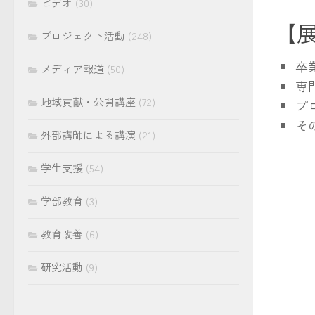
ビデオ
(30)
【
プロジェクト活動
(248)
卒
メディア報道
(50)
専
地域貢献・公開講座
(72)
プ
そ
外部講師による講演
(21)
学生支援
(54)
学部教育
(3)
教育改善
(6)
研究活動
(9)