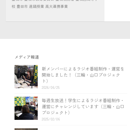
校
豊田市
遠隔授業
高大連携事業
メディア報道
新メンバーによるラジオ番組制作・運営を
開始しました！（三輪・山口プロジェク
ト）
2026/06/25
毎週生放送！学生によるラジオ番組制作・
運営にチャレンジしています（三輪・山口
プロジェクト）
2025/02/06