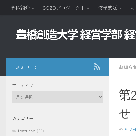
学科紹介
SOZOプロジェクト
修学支援
キ
コンテンツへスキップ
フォロー:
お知ら
アーカイブ
第
ア
ー
せ
カ
イ
カテゴリー
ブ
BY
STAF
featured
(81)