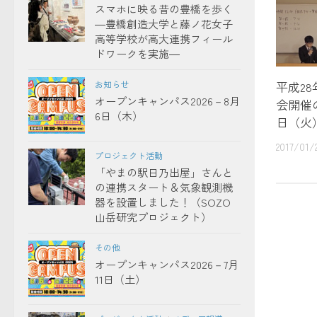
スマホに映る昔の豊橋を歩く
―豊橋創造大学と藤ノ花女子
高等学校が高大連携フィール
ドワークを実施―
お知らせ
平成2
オープンキャンパス2026－8月
会開催
6日（木）
日（火
2017/01/
プロジェクト活動
「やまの駅日乃出屋」さんと
の連携スタート＆気象観測機
器を設置しました！（SOZO
山岳研究プロジェクト）
その他
オープンキャンパス2026－7月
11日（土）