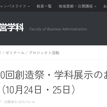
ャンパスライフ
教員一覧
地域貢献・公開講座
お
Faculty of Business Administration
せ
/
ゼミナール
/
プロジェクト活動
20回創造祭・学科展示の
（10月24日・25日）
F
· 公開済み
2015/10/14