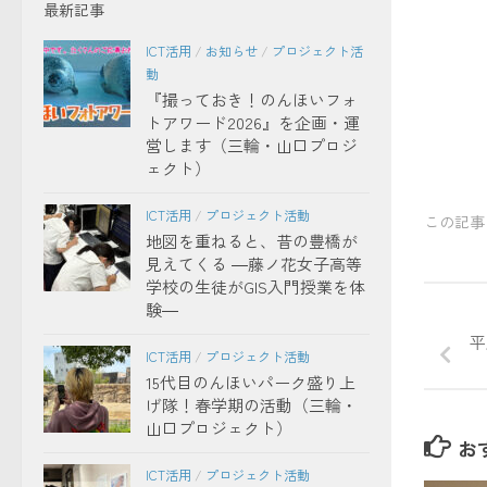
最新記事
ICT活用
/
お知らせ
/
プロジェクト活
動
『撮っておき！のんほいフォ
トアワード2026』を企画・運
営します（三輪・山口プロジ
ェクト）
ICT活用
/
プロジェクト活動
この記事
地図を重ねると、昔の豊橋が
見えてくる ―藤ノ花女子高等
学校の生徒がGIS入門授業を体
験―
平
ICT活用
/
プロジェクト活動
15代目のんほいパーク盛り上
げ隊！春学期の活動（三輪・
山口プロジェクト）
お
ICT活用
/
プロジェクト活動