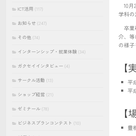
10月
ICT活用
(117)
学科の
お知らせ
(247)
卒業研
介、等
その他
(74)
の様子
インターンシップ・就業体験
(34)
【
ガクセイインタビュー
(4)
サークル活動
(13)
平成
平成
ショップ経営
(21)
ゼミナール
(78)
【
ビジネスプランコンテスト
(10)
豊