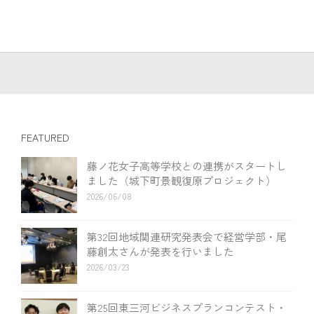
FEATURED
藤ノ花女子高等学校との連携がスタートし
ました（城下町景観復原プロジェクト）
2026/06/08
第32回地域関連研究発表会で経営学部・尾
藤創太さんが発表を行いました
2026/03/23
第25回東三河ビジネスプランコンテスト・