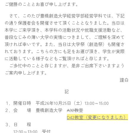
ご健勝のこととお喜び申し上げます。
さて、このたび豊橋創造大学経営学部経営学科では、下記
の通り保護者会を開催させて頂くこととなりました。当日は
本学にご来学頂き、本学科の活動状況や就職支援活動など、
普段なじみの薄い大学の実情につきまして、ご理解を深めて
頂ければ幸いです。また、当日は大学祭（創造祭）も開催さ
れております。こちらの方にも足をお運び頂き、学生が実際
に活動している様子などもご覧頂ければと存じます。
ご多忙中のことと存じますが、是非ご出席下さいますよう
ご案内申し上げます。
謹白
記
１．開催日時 平成26年10月25日（土）13:00～15:00
２．会 場 豊橋創造大学
A32教室
D42教室（変更になりました）
３．日 程
12:30～13:00 受付