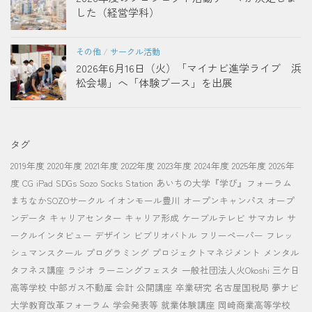
した（経営学科）
その他
/
サークル活動
2026年6月16日（火）「マイナビ進学ライブ 浜
松会場」へ「体験ブース」を出展
タグ
2019年度
2020年度
2021年度
2022年度
2023年度
2024年度
2025年度
2026年
度
CG
iPad
SDGs
Sozo Socks Station
あいちの大学『学び』フォーラム
まちなかSOZOサークル
イオンモール豊川
オープンキャンパス
オープ
ンデータ
キャリアセンター
キャリア形成
ケーブルテレビ
サマカレ
サ
ークルインタビュー
デザイン
ビブリオバトル
フリーペーパー
フレッ
シュマンスクール
プログラミング
プロジェクトマネジメント
メンタル
タフネス講座
ラジオ
ラーニングフェスタ
一般社団法人火Okoshi
三ケ日
高等学校
中部ガス不動産
会計
公開講座
卒業研究
名古屋国税局
夢ナビ
大学教育改革フォーラム
学会発表等
就業体験講座
岡崎商業高等学校