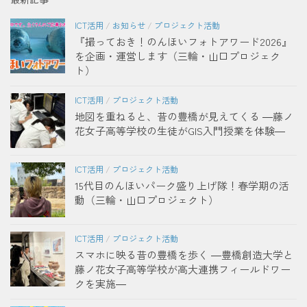
ICT活用
/
お知らせ
/
プロジェクト活動
『撮っておき！のんほいフォトアワード2026』
を企画・運営します（三輪・山口プロジェク
ト）
ICT活用
/
プロジェクト活動
地図を重ねると、昔の豊橋が見えてくる ―藤ノ
花女子高等学校の生徒がGIS入門授業を体験―
ICT活用
/
プロジェクト活動
15代目のんほいパーク盛り上げ隊！春学期の活
動（三輪・山口プロジェクト）
ICT活用
/
プロジェクト活動
スマホに映る昔の豊橋を歩く ―豊橋創造大学と
藤ノ花女子高等学校が高大連携フィールドワー
クを実施―