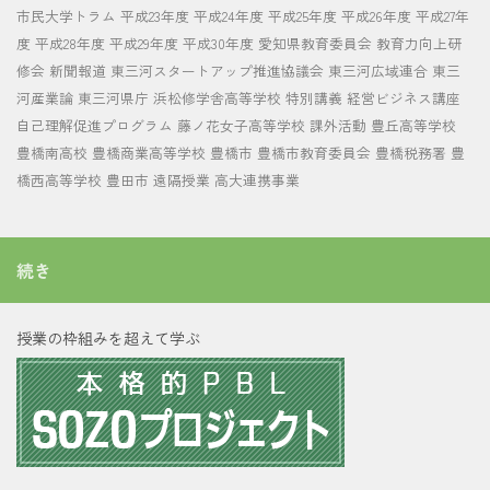
市民大学トラム
平成23年度
平成24年度
平成25年度
平成26年度
平成27年
度
平成28年度
平成29年度
平成30年度
愛知県教育委員会
教育力向上研
修会
新聞報道
東三河スタートアップ推進協議会
東三河広域連合
東三
河産業論
東三河県庁
浜松修学舎高等学校
特別講義
経営ビジネス講座
自己理解促進プログラム
藤ノ花女子高等学校
課外活動
豊丘高等学校
豊橋南高校
豊橋商業高等学校
豊橋市
豊橋市教育委員会
豊橋税務署
豊
橋西高等学校
豊田市
遠隔授業
高大連携事業
続き
授業の枠組みを超えて学ぶ