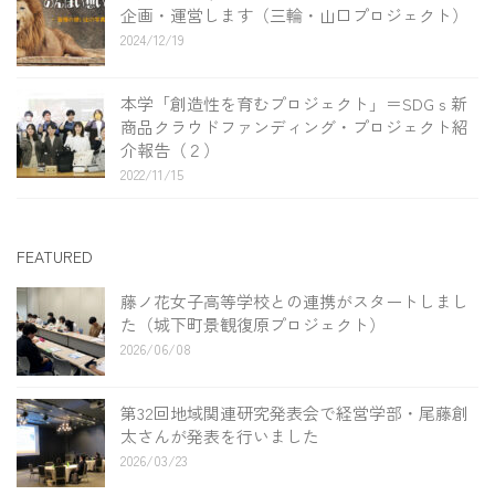
企画・運営します（三輪・山口プロジェクト）
2024/12/19
本学「創造性を育むプロジェクト」＝SDGｓ新
商品クラウドファンディング・プロジェクト紹
介報告（２）
2022/11/15
FEATURED
藤ノ花女子高等学校との連携がスタートしまし
た（城下町景観復原プロジェクト）
2026/06/08
第32回地域関連研究発表会で経営学部・尾藤創
太さんが発表を行いました
2026/03/23