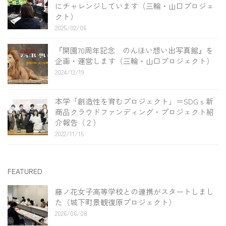
にチャレンジしています（三輪・山口プロジェ
クト）
2025/02/06
『開園70周年記念 のんほい想い出写真館』を
企画・運営します（三輪・山口プロジェクト）
2024/12/19
本学「創造性を育むプロジェクト」＝SDGｓ新
商品クラウドファンディング・プロジェクト紹
介報告（２）
2022/11/15
FEATURED
藤ノ花女子高等学校との連携がスタートしまし
た（城下町景観復原プロジェクト）
2026/06/08