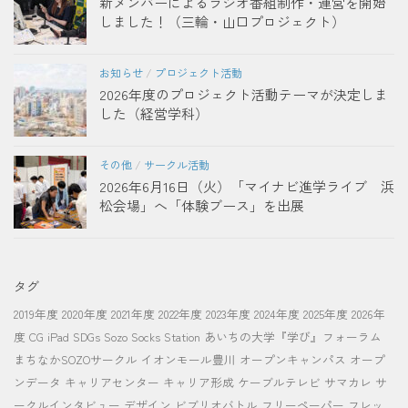
新メンバーによるラジオ番組制作・運営を開始
しました！（三輪・山口プロジェクト）
お知らせ
/
プロジェクト活動
2026年度のプロジェクト活動テーマが決定しま
した（経営学科）
その他
/
サークル活動
2026年6月16日（火）「マイナビ進学ライブ 浜
松会場」へ「体験ブース」を出展
タグ
2019年度
2020年度
2021年度
2022年度
2023年度
2024年度
2025年度
2026年
度
CG
iPad
SDGs
Sozo Socks Station
あいちの大学『学び』フォーラム
まちなかSOZOサークル
イオンモール豊川
オープンキャンパス
オープ
ンデータ
キャリアセンター
キャリア形成
ケーブルテレビ
サマカレ
サ
ークルインタビュー
デザイン
ビブリオバトル
フリーペーパー
フレッ