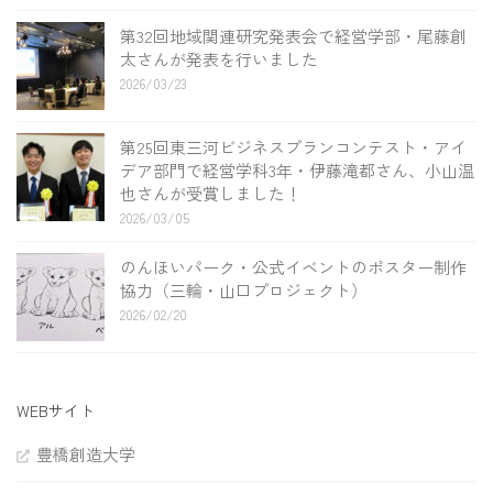
第32回地域関連研究発表会で経営学部・尾藤創
太さんが発表を行いました
2026/03/23
第25回東三河ビジネスプランコンテスト・アイ
デア部門で経営学科3年・伊藤滝都さん、小山温
也さんが受賞しました！
2026/03/05
のんほいパーク・公式イベントのポスター制作
協力（三輪・山口プロジェクト）
2026/02/20
WEBサイト
豊橋創造大学