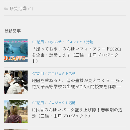
研究活動
(9)
最新記事
ICT活用
/
お知らせ
/
プロジェクト活動
『撮っておき！のんほいフォトアワード2026』
を企画・運営します（三輪・山口プロジェク
ト）
ICT活用
/
プロジェクト活動
地図を重ねると、昔の豊橋が見えてくる ―藤ノ
花女子高等学校の生徒がGIS入門授業を体験―
ICT活用
/
プロジェクト活動
15代目のんほいパーク盛り上げ隊！春学期の活
動（三輪・山口プロジェクト）