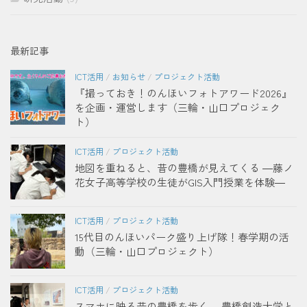
最新記事
ICT活用
/
お知らせ
/
プロジェクト活動
『撮っておき！のんほいフォトアワード2026』
を企画・運営します（三輪・山口プロジェク
ト）
ICT活用
/
プロジェクト活動
地図を重ねると、昔の豊橋が見えてくる ―藤ノ
花女子高等学校の生徒がGIS入門授業を体験―
ICT活用
/
プロジェクト活動
15代目のんほいパーク盛り上げ隊！春学期の活
動（三輪・山口プロジェクト）
ICT活用
/
プロジェクト活動
スマホに映る昔の豊橋を歩く ―豊橋創造大学と