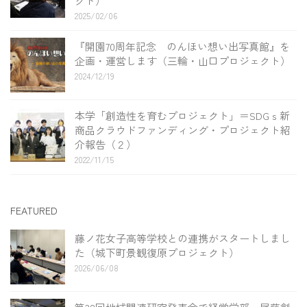
クト）
2025/02/06
『開園70周年記念 のんほい想い出写真館』を
企画・運営します（三輪・山口プロジェクト）
2024/12/19
本学「創造性を育むプロジェクト」＝SDGｓ新
商品クラウドファンディング・プロジェクト紹
介報告（２）
2022/11/15
FEATURED
藤ノ花女子高等学校との連携がスタートしまし
た（城下町景観復原プロジェクト）
2026/06/08