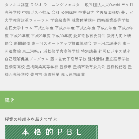
タフネス講座
ラジオ
ラーニングフェスタ
一般社団法人火Okoshi
三ケ日
高等学校
中部ガス不動産
会計
公開講座
卒業研究
名古屋国税局
夢ナビ
大学教育改革フォーラム
学会発表等
就業体験講座
岡崎商業高等学校
市民大学トラム
平成23年度
平成24年度
平成25年度
平成26年度
平成27年
度
平成28年度
平成29年度
平成30年度
愛知県教育委員会
教育力向上研
修会
新聞報道
東三河スタートアップ推進協議会
東三河広域連合
東三
河産業論
東三河県庁
浜松修学舎高等学校
特別講義
経営ビジネス講座
自己理解促進プログラム
藤ノ花女子高等学校
課外活動
豊丘高等学校
豊橋南高校
豊橋商業高等学校
豊橋市
豊橋市教育委員会
豊橋税務署
豊
橋西高等学校
豊田市
遠隔授業
高大連携事業
続き
授業の枠組みを超えて学ぶ