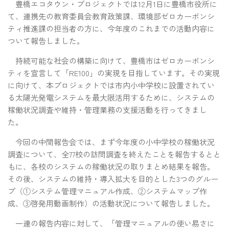
豊橋エコタウン・プロジェクトでは12月1日に豊橋市役所に
て、連携先の教育委員会教育政策課、環境部ゼロカーボンシ
ティ推進課の担当者の方に、今年度のこれまでの活動内容に
ついて報告しました。
持続可能な社会の構築に向けて、豊橋市はゼロカーボンシ
ティを宣言して「RE100」の実現を目指しています。その実現
に向けて、本プロジェクトでは市内小中学校に設置されてい
る太陽光発電システムを最大限活用するために、システムの
稼働状況調査や維持・管理業務の支援活動を行ってきまし
た。
今回の中間報告会では、まず今年度の小中学校の稼働状況
調査について、全77校の訪問調査を終えたことを報告するとと
もに、各校のシステムの稼働状況の取りまとめ結果を報告。
その後、システムの維持・導入拡大を目的とした3つのグルー
プ（①システム管理マニュアル作成、②システムマップ作
成、③啓発用動画制作）の活動状況について報告しました。
一連の報告内容に対して、「管理マニュアルの使い易さに