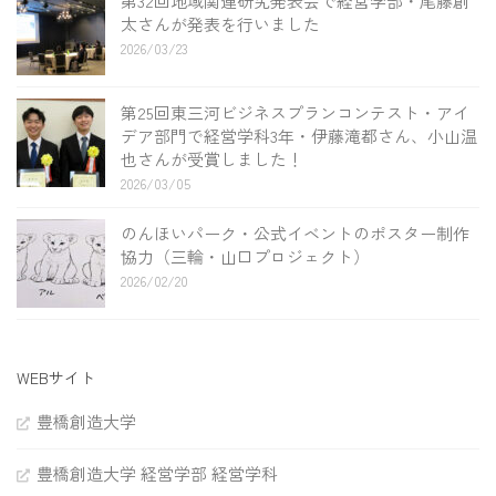
第32回地域関連研究発表会で経営学部・尾藤創
太さんが発表を行いました
2026/03/23
第25回東三河ビジネスプランコンテスト・アイ
デア部門で経営学科3年・伊藤滝都さん、小山温
也さんが受賞しました！
2026/03/05
のんほいパーク・公式イベントのポスター制作
協力（三輪・山口プロジェクト）
2026/02/20
WEBサイト
豊橋創造大学
豊橋創造大学 経営学部 経営学科