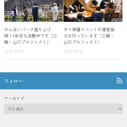
のんほいパーク盛り上げ
サイ保護イベントの運営協
隊！5年目も活動中です（三
力を行っています（三輪・
輪・山口プロジェクト）
山口プロジェクト）
2016/07/11
2019/03/25
フォロー:
アーカイブ
ア
ー
カ
イ