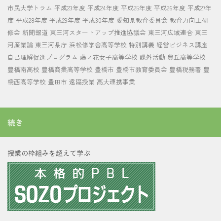
市民大学トラム
平成23年度
平成24年度
平成25年度
平成26年度
平成27年
度
平成28年度
平成29年度
平成30年度
愛知県教育委員会
教育力向上研
修会
新聞報道
東三河スタートアップ推進協議会
東三河広域連合
東三
河産業論
東三河県庁
浜松修学舎高等学校
特別講義
経営ビジネス講座
自己理解促進プログラム
藤ノ花女子高等学校
課外活動
豊丘高等学校
豊橋南高校
豊橋商業高等学校
豊橋市
豊橋市教育委員会
豊橋税務署
豊
橋西高等学校
豊田市
遠隔授業
高大連携事業
続き
授業の枠組みを超えて学ぶ