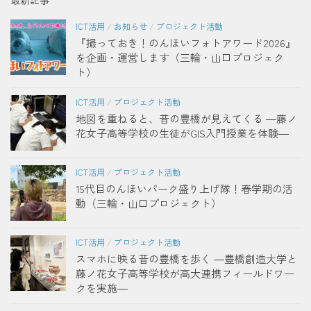
最新記事
ICT活用
/
お知らせ
/
プロジェクト活動
『撮っておき！のんほいフォトアワード2026』
を企画・運営します（三輪・山口プロジェク
ト）
ICT活用
/
プロジェクト活動
地図を重ねると、昔の豊橋が見えてくる ―藤ノ
花女子高等学校の生徒がGIS入門授業を体験―
ICT活用
/
プロジェクト活動
15代目のんほいパーク盛り上げ隊！春学期の活
動（三輪・山口プロジェクト）
ICT活用
/
プロジェクト活動
スマホに映る昔の豊橋を歩く ―豊橋創造大学と
藤ノ花女子高等学校が高大連携フィールドワー
クを実施―