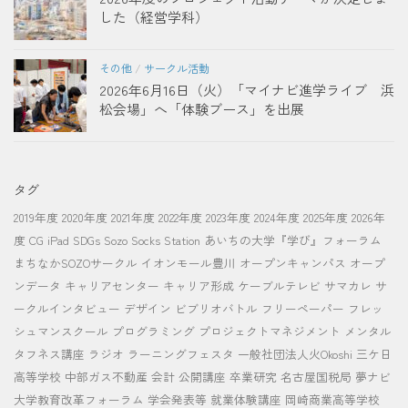
した（経営学科）
その他
/
サークル活動
2026年6月16日（火）「マイナビ進学ライブ 浜
松会場」へ「体験ブース」を出展
タグ
2019年度
2020年度
2021年度
2022年度
2023年度
2024年度
2025年度
2026年
度
CG
iPad
SDGs
Sozo Socks Station
あいちの大学『学び』フォーラム
まちなかSOZOサークル
イオンモール豊川
オープンキャンパス
オープ
ンデータ
キャリアセンター
キャリア形成
ケーブルテレビ
サマカレ
サ
ークルインタビュー
デザイン
ビブリオバトル
フリーペーパー
フレッ
シュマンスクール
プログラミング
プロジェクトマネジメント
メンタル
タフネス講座
ラジオ
ラーニングフェスタ
一般社団法人火Okoshi
三ケ日
高等学校
中部ガス不動産
会計
公開講座
卒業研究
名古屋国税局
夢ナビ
大学教育改革フォーラム
学会発表等
就業体験講座
岡崎商業高等学校