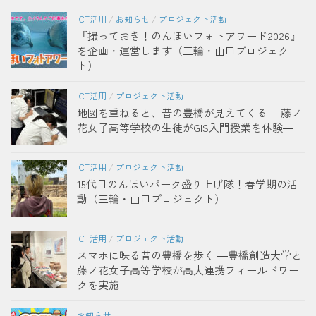
ICT活用
/
お知らせ
/
プロジェクト活動
『撮っておき！のんほいフォトアワード2026』
を企画・運営します（三輪・山口プロジェク
ト）
ICT活用
/
プロジェクト活動
地図を重ねると、昔の豊橋が見えてくる ―藤ノ
花女子高等学校の生徒がGIS入門授業を体験―
ICT活用
/
プロジェクト活動
15代目のんほいパーク盛り上げ隊！春学期の活
動（三輪・山口プロジェクト）
ICT活用
/
プロジェクト活動
スマホに映る昔の豊橋を歩く ―豊橋創造大学と
藤ノ花女子高等学校が高大連携フィールドワー
クを実施―
お知らせ