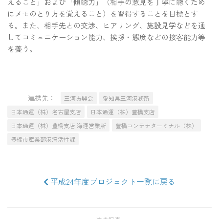
えること」および「傾聴力」（相手の意見を丁寧に聴くため
にメモのとり方を覚えること）を習得することを目標とす
る。また、相手先との交渉、ヒアリング、施設見学などを通
してコミュニケーション能力、挨拶・態度などの接客能力等
を養う。
連携先：
三河振興会
愛知県三河港務所
日本通運（株）名古屋支店
日本通運（株）豊橋支店
日本通運（株）豊橋支店 海運営業所
豊橋コンテナターミナル（株）
豊橋市産業部港湾活性課
平成24年度プロジェクト一覧に戻る