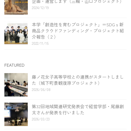
企画・運営します（三輪・山口プロジェクト）
2024/12/19
本学「創造性を育むプロジェクト」＝SDGｓ新
商品クラウドファンディング・プロジェクト紹
介報告（２）
2022/11/15
FEATURED
藤ノ花女子高等学校との連携がスタートしまし
た（城下町景観復原プロジェクト）
2026/06/08
第32回地域関連研究発表会で経営学部・尾藤創
太さんが発表を行いました
2026/03/23