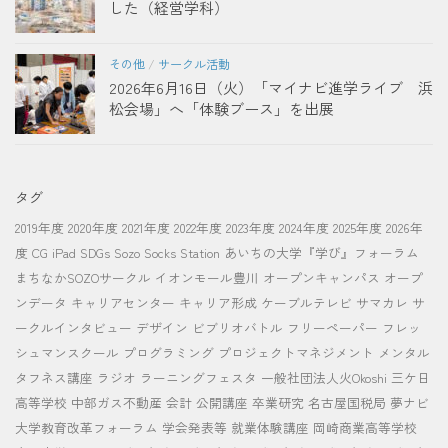
した（経営学科）
その他
/
サークル活動
2026年6月16日（火）「マイナビ進学ライブ 浜
松会場」へ「体験ブース」を出展
タグ
2019年度
2020年度
2021年度
2022年度
2023年度
2024年度
2025年度
2026年
度
CG
iPad
SDGs
Sozo Socks Station
あいちの大学『学び』フォーラム
まちなかSOZOサークル
イオンモール豊川
オープンキャンパス
オープ
ンデータ
キャリアセンター
キャリア形成
ケーブルテレビ
サマカレ
サ
ークルインタビュー
デザイン
ビブリオバトル
フリーペーパー
フレッ
シュマンスクール
プログラミング
プロジェクトマネジメント
メンタル
タフネス講座
ラジオ
ラーニングフェスタ
一般社団法人火Okoshi
三ケ日
高等学校
中部ガス不動産
会計
公開講座
卒業研究
名古屋国税局
夢ナビ
大学教育改革フォーラム
学会発表等
就業体験講座
岡崎商業高等学校