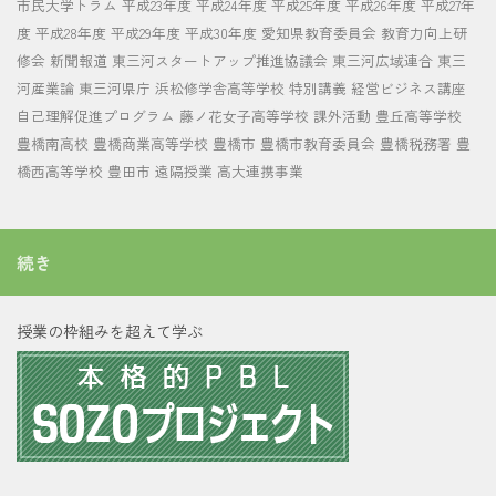
市民大学トラム
平成23年度
平成24年度
平成25年度
平成26年度
平成27年
度
平成28年度
平成29年度
平成30年度
愛知県教育委員会
教育力向上研
修会
新聞報道
東三河スタートアップ推進協議会
東三河広域連合
東三
河産業論
東三河県庁
浜松修学舎高等学校
特別講義
経営ビジネス講座
自己理解促進プログラム
藤ノ花女子高等学校
課外活動
豊丘高等学校
豊橋南高校
豊橋商業高等学校
豊橋市
豊橋市教育委員会
豊橋税務署
豊
橋西高等学校
豊田市
遠隔授業
高大連携事業
続き
授業の枠組みを超えて学ぶ