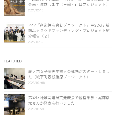
企画・運営します（三輪・山口プロジェクト）
2024/12/19
本学「創造性を育むプロジェクト」＝SDGｓ新
商品クラウドファンディング・プロジェクト紹
介報告（２）
2022/11/15
FEATURED
藤ノ花女子高等学校との連携がスタートしまし
た（城下町景観復原プロジェクト）
2026/06/08
第32回地域関連研究発表会で経営学部・尾藤創
太さんが発表を行いました
2026/03/23