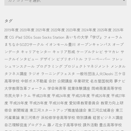
テ
ゴ
リ
タグ
ー
2019年度
2020年度
2021年度
2022年度
2023年度
2024年度
2025年度
2026年
度
CG
iPad
SDGs
Sozo Socks Station
あいちの大学『学び』フォーラム
まちなかSOZOサークル
イオンモール豊川
オープンキャンパス
オープ
ンデータ
キャリアセンター
キャリア形成
ケーブルテレビ
サマカレ
サ
ークルインタビュー
デザイン
ビブリオバトル
フリーペーパー
フレッ
シュマンスクール
プログラミング
プロジェクトマネジメント
メンタル
タフネス講座
ラジオ
ラーニングフェスタ
一般社団法人火Okoshi
三ケ日
高等学校
中部ガス不動産
会計
公開講座
卒業研究
名古屋国税局
夢ナビ
大学教育改革フォーラム
学会発表等
就業体験講座
岡崎商業高等学校
市民大学トラム
平成23年度
平成24年度
平成25年度
平成26年度
平成27年
度
平成28年度
平成29年度
平成30年度
愛知県教育委員会
教育力向上研
修会
新聞報道
東三河スタートアップ推進協議会
東三河広域連合
東三
河産業論
東三河県庁
浜松修学舎高等学校
特別講義
経営ビジネス講座
自己理解促進プログラム
藤ノ花女子高等学校
課外活動
豊丘高等学校