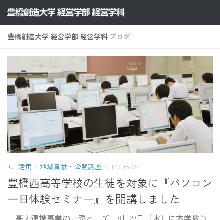
コンテンツへスキップ
豊橋創造大学 経営学部 経営学科
ブログ
ICT活用
/
地域貢献・公開講座
2014/08/27
豊橋西高等学校の生徒を対象に『パソコン
一日体験セミナー』を開講しました
高大連携事業の一環として、8月27日（水）に本学教員