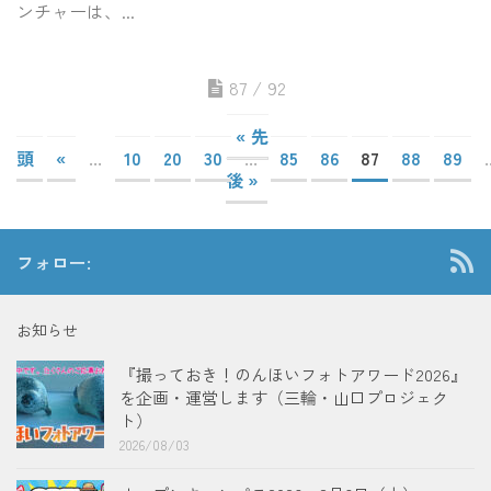
ンチャーは、...
87 / 92
« 先
頭
«
...
10
20
30
...
85
86
87
88
89
.
後 »
フォロー:
お知らせ
『撮っておき！のんほいフォトアワード2026』
を企画・運営します（三輪・山口プロジェク
ト）
2026/08/03