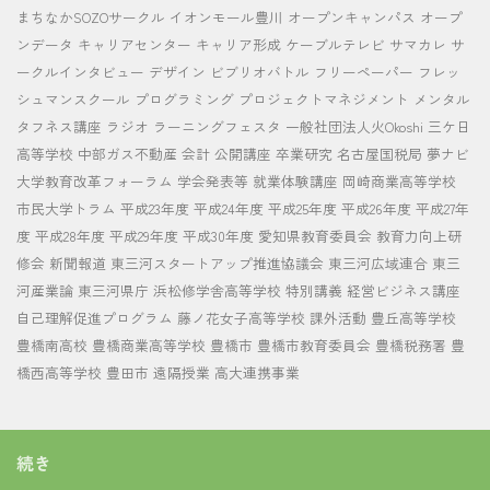
まちなかSOZOサークル
イオンモール豊川
オープンキャンパス
オープ
ンデータ
キャリアセンター
キャリア形成
ケーブルテレビ
サマカレ
サ
ークルインタビュー
デザイン
ビブリオバトル
フリーペーパー
フレッ
シュマンスクール
プログラミング
プロジェクトマネジメント
メンタル
タフネス講座
ラジオ
ラーニングフェスタ
一般社団法人火Okoshi
三ケ日
高等学校
中部ガス不動産
会計
公開講座
卒業研究
名古屋国税局
夢ナビ
大学教育改革フォーラム
学会発表等
就業体験講座
岡崎商業高等学校
市民大学トラム
平成23年度
平成24年度
平成25年度
平成26年度
平成27年
度
平成28年度
平成29年度
平成30年度
愛知県教育委員会
教育力向上研
修会
新聞報道
東三河スタートアップ推進協議会
東三河広域連合
東三
河産業論
東三河県庁
浜松修学舎高等学校
特別講義
経営ビジネス講座
自己理解促進プログラム
藤ノ花女子高等学校
課外活動
豊丘高等学校
豊橋南高校
豊橋商業高等学校
豊橋市
豊橋市教育委員会
豊橋税務署
豊
橋西高等学校
豊田市
遠隔授業
高大連携事業
続き