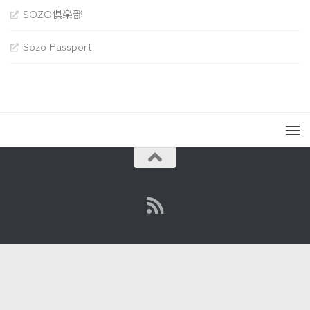
SOZO倶楽部
Sozo Passport