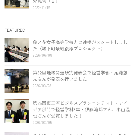
介報告（２）
2022/11/15
FEATURED
藤ノ花女子高等学校との連携がスタートしまし
た（城下町景観復原プロジェクト）
2026/06/08
第32回地域関連研究発表会で経営学部・尾藤創
太さんが発表を行いました
2026/03/23
第25回東三河ビジネスプランコンテスト・アイ
デア部門で経営学科3年・伊藤滝都さん、小山温
也さんが受賞しました！
2026/03/05