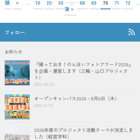
頭
«
...
10
20
30
...
68
69
70
71
72
..
後 »
フォロー:
お知らせ
『撮っておき！のんほいフォトアワード2026』
を企画・運営します（三輪・山口プロジェク
ト）
2026/08/03
オープンキャンパス2026－8月6日（木）
2026/07/15
2026年度のプロジェクト活動テーマが決定しま
した（経営学科）