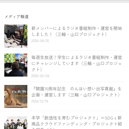
メディア報道
新メンバーによるラジオ番組制作・運営を開始
しました！（三輪・山口プロジェクト）
2026/06/25
毎週生放送！学生によるラジオ番組制作・運営
にチャレンジしています（三輪・山口プロジェ
クト）
2025/02/06
『開園70周年記念 のんほい想い出写真館』を
企画・運営します（三輪・山口プロジェクト）
2024/12/19
本学「創造性を育むプロジェクト」＝SDGｓ新
商品クラウドファンディング・プロジェクト紹