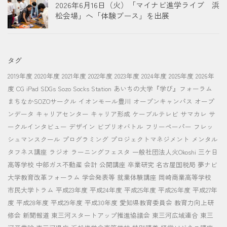
2026年6月16日（火）「マイナビ進学ライブ 浜
松会場」へ「体験ブース」を出展
タグ
2019年度
2020年度
2021年度
2022年度
2023年度
2024年度
2025年度
2026年
度
CG
iPad
SDGs
Sozo Socks Station
あいちの大学『学び』フォーラム
まちなかSOZOサークル
イオンモール豊川
オープンキャンパス
オープ
ンデータ
キャリアセンター
キャリア形成
ケーブルテレビ
サマカレ
サ
ークルインタビュー
デザイン
ビブリオバトル
フリーペーパー
フレッ
シュマンスクール
プログラミング
プロジェクトマネジメント
メンタル
タフネス講座
ラジオ
ラーニングフェスタ
一般社団法人火Okoshi
三ケ日
高等学校
中部ガス不動産
会計
公開講座
卒業研究
名古屋国税局
夢ナビ
大学教育改革フォーラム
学会発表等
就業体験講座
岡崎商業高等学校
市民大学トラム
平成23年度
平成24年度
平成25年度
平成26年度
平成27年
度
平成28年度
平成29年度
平成30年度
愛知県教育委員会
教育力向上研
修会
新聞報道
東三河スタートアップ推進協議会
東三河広域連合
東三