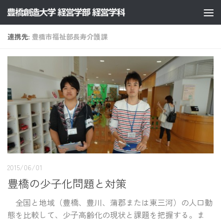
コンテンツへスキップ
連携先:
豊橋市福祉部長寿介護課
2015/06/01
豊橋の少子化問題と対策
全国と地域（豊橋、豊川、蒲郡または東三河）の人口動
態を比較して、少子高齢化の現状と課題を把握する。ま