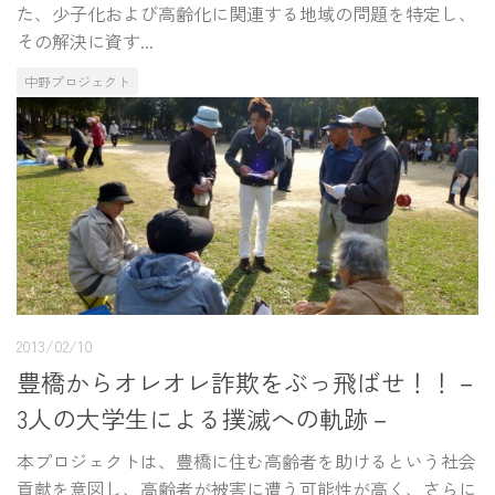
た、少子化および高齢化に関連する地域の問題を特定し、
その解決に資す...
中野プロジェクト
2013/02/10
豊橋からオレオレ詐欺をぶっ飛ばせ！！－
3人の大学生による撲滅への軌跡－
本プロジェクトは、豊橋に住む高齢者を助けるという社会
貢献を意図し、高齢者が被害に遭う可能性が高く、さらに