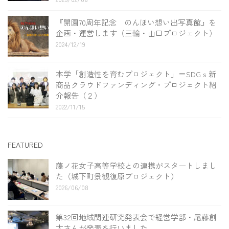
『開園70周年記念 のんほい想い出写真館』を
企画・運営します（三輪・山口プロジェクト）
2024/12/19
本学「創造性を育むプロジェクト」＝SDGｓ新
商品クラウドファンディング・プロジェクト紹
介報告（２）
2022/11/15
FEATURED
藤ノ花女子高等学校との連携がスタートしまし
た（城下町景観復原プロジェクト）
2026/06/08
第32回地域関連研究発表会で経営学部・尾藤創
太さんが発表を行いました