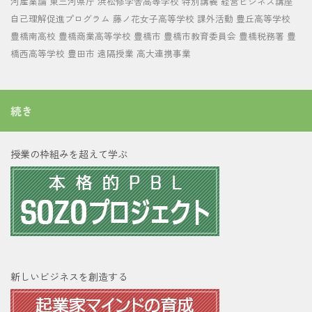
河産業論
東三河県庁
浜松修学舎高等学校
特別講義
経営ビジネス講座
自己理解促進プログラム
藤ノ花女子高等学校
課外活動
豊丘高等学校
豊橋南高校
豊橋商業高等学校
豊橋市
豊橋市教育委員会
豊橋税務署
豊
橋西高等学校
豊田市
遠隔授業
高大連携事業
続き
授業の枠組みを超えて学ぶ
新しいビジネスを創造する