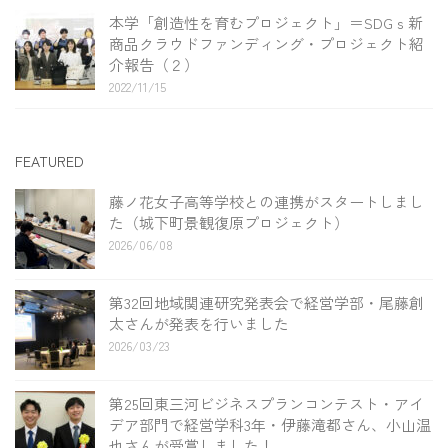
本学「創造性を育むプロジェクト」＝SDGｓ新
商品クラウドファンディング・プロジェクト紹
介報告（２）
2022/11/15
FEATURED
藤ノ花女子高等学校との連携がスタートしまし
た（城下町景観復原プロジェクト）
2026/06/08
第32回地域関連研究発表会で経営学部・尾藤創
太さんが発表を行いました
2026/03/23
第25回東三河ビジネスプランコンテスト・アイ
デア部門で経営学科3年・伊藤滝都さん、小山温
也さんが受賞しました！