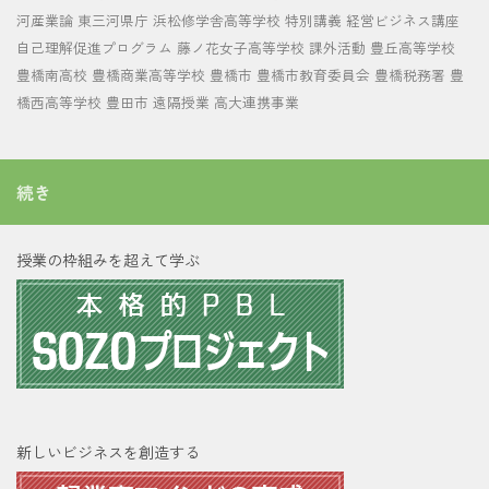
河産業論
東三河県庁
浜松修学舎高等学校
特別講義
経営ビジネス講座
自己理解促進プログラム
藤ノ花女子高等学校
課外活動
豊丘高等学校
豊橋南高校
豊橋商業高等学校
豊橋市
豊橋市教育委員会
豊橋税務署
豊
橋西高等学校
豊田市
遠隔授業
高大連携事業
続き
授業の枠組みを超えて学ぶ
新しいビジネスを創造する