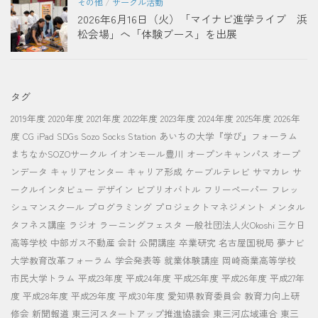
その他
/
サークル活動
2026年6月16日（火）「マイナビ進学ライブ 浜
松会場」へ「体験ブース」を出展
タグ
2019年度
2020年度
2021年度
2022年度
2023年度
2024年度
2025年度
2026年
度
CG
iPad
SDGs
Sozo Socks Station
あいちの大学『学び』フォーラム
まちなかSOZOサークル
イオンモール豊川
オープンキャンパス
オープ
ンデータ
キャリアセンター
キャリア形成
ケーブルテレビ
サマカレ
サ
ークルインタビュー
デザイン
ビブリオバトル
フリーペーパー
フレッ
シュマンスクール
プログラミング
プロジェクトマネジメント
メンタル
タフネス講座
ラジオ
ラーニングフェスタ
一般社団法人火Okoshi
三ケ日
高等学校
中部ガス不動産
会計
公開講座
卒業研究
名古屋国税局
夢ナビ
大学教育改革フォーラム
学会発表等
就業体験講座
岡崎商業高等学校
市民大学トラム
平成23年度
平成24年度
平成25年度
平成26年度
平成27年
度
平成28年度
平成29年度
平成30年度
愛知県教育委員会
教育力向上研
修会
新聞報道
東三河スタートアップ推進協議会
東三河広域連合
東三