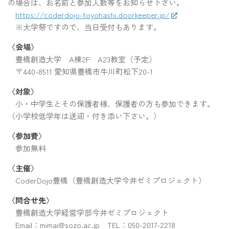
の場合は、お名前と参加人数等をお知らせ下さい。
https://coderdojo-toyohashi.doorkeeper.jp/
※大学祭ですので、当日受付もあります。
〈会場〉
豊橋創造大学 A棟2F A23教室（予定）
〒440-8511 愛知県豊橋市牛川町松下20-1
〈対象〉
小・中学生とその保護者様、保護者の方も参加できます。
（小学校低学年は送迎・付き添い下さい。）
〈参加費〉
参加無料
〈主催〉
CoderDojo豊橋（豊橋創造大学今井ゼミプロジェクト）
〈問合せ先〉
豊橋創造大学経営学部今井ゼミプロジェクト
Email：mimai@sozo.ac.jp TEL：050-2017-2218