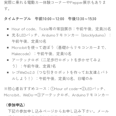
実際に乗れる電動カー体験コーナーやPepper展示もありま
す。
タイムテーブル 午前10:00～12:00 午後13:30～15:30
Hour of code、Tickle等の常設展示：午前午後、定員20名
光るLEDバッチ、Arduinoリモコンカー（blocklyduino）：
午前午後、定員10名
Micro:bitを使って遊ぼう（基礎からリモコンカーまで、
Makecode）：午前午後、定員10名
アーテックロボ（二足歩行ロボットを歩かせてみよ
う）：午前午後、定員7名
レゴWeDo2.0（つな引きロボットを作ってお友達とバト
ルしよう！）：午前午後、定員10名、日曜のみ
※初心者おすすめコース：①Hour of code→②LEDバッチ、
Micro:bit、WeDo→③アーテックロボ、Arduinoリモコンカー
〈参加申込〉
下記の参加申し込みページからお申し込み下さい。メール