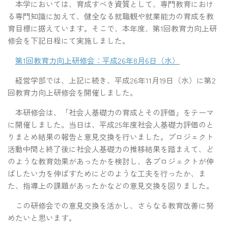
本学においては、育成すべき資質として、専門教育におけ
る専門知識に加えて、健全なる就職観や就業能力の育成を教
育目標に据えています。そこで、本年度、第1回教育力向上研
修会を下記日程にて実施しました。
第1回教育力向上研修会：平成26年8月6日（水）
経営学部では、上記に続き、平成26年11月19日（水）に第2
回教育力向上研修会を開催しました。
本研修会は、「社会人基礎力の育成とその評価」をテーマ
に開催しました。当日は、平成25年度社会人基礎力評価のと
りまとめ結果の報告と意見交換を行いました。プロジェクト
活動中間と終了後に社会人基礎力の推移結果を踏まえて、ど
のような教育効果があったかを検討し、各プロジェクトが伸
ばしたい力を伸ばすためにどのような工夫を行ったか、ま
た、指導上の課題があったかなどの意見交換を図りました。
この研修会での意見交換を活かし、さらなる教育改善に努
めたいと思います。