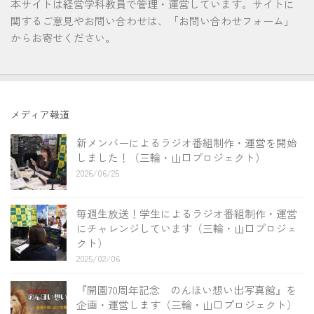
本サイトは経営学科教員で管理・運営しています。サイトに
関するご意見やお問い合わせは、「お問い合わせフォーム」
からお寄せください。
メディア報道
新メンバーによるラジオ番組制作・運営を開始
しました！（三輪・山口プロジェクト）
2026/06/25
毎週生放送！学生によるラジオ番組制作・運営
にチャレンジしています（三輪・山口プロジェ
クト）
2025/02/06
『開園70周年記念 のんほい想い出写真館』を
企画・運営します（三輪・山口プロジェクト）