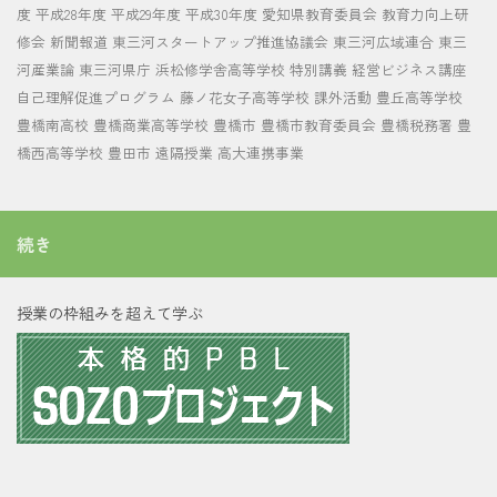
度
平成28年度
平成29年度
平成30年度
愛知県教育委員会
教育力向上研
修会
新聞報道
東三河スタートアップ推進協議会
東三河広域連合
東三
河産業論
東三河県庁
浜松修学舎高等学校
特別講義
経営ビジネス講座
自己理解促進プログラム
藤ノ花女子高等学校
課外活動
豊丘高等学校
豊橋南高校
豊橋商業高等学校
豊橋市
豊橋市教育委員会
豊橋税務署
豊
橋西高等学校
豊田市
遠隔授業
高大連携事業
続き
授業の枠組みを超えて学ぶ