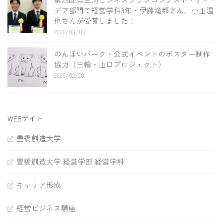
デア部門で経営学科3年・伊藤滝都さん、小山温
也さんが受賞しました！
2026/03/05
のんほいパーク・公式イベントのポスター制作
協力（三輪・山口プロジェクト）
2026/02/20
WEBサイト
豊橋創造大学
豊橋創造大学 経営学部 経営学科
キャリア形成
経営ビジネス講座