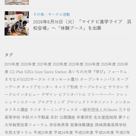
その他
/
サークル活動
2026年6月16日（火）「マイナビ進学ライブ 浜
松会場」へ「体験ブース」を出展
タグ
2019年度
2020年度
2021年度
2022年度
2023年度
2024年度
2025年度
2026年
度
CG
iPad
SDGs
Sozo Socks Station
あいちの大学『学び』フォーラム
まちなかSOZOサークル
イオンモール豊川
オープンキャンパス
オープ
ンデータ
キャリアセンター
キャリア形成
ケーブルテレビ
サマカレ
サ
ークルインタビュー
デザイン
ビブリオバトル
フリーペーパー
フレッ
シュマンスクール
プログラミング
プロジェクトマネジメント
メンタル
タフネス講座
ラジオ
ラーニングフェスタ
一般社団法人火Okoshi
三ケ日
高等学校
中部ガス不動産
会計
公開講座
卒業研究
名古屋国税局
夢ナビ
大学教育改革フォーラム
学会発表等
就業体験講座
岡崎商業高等学校
市民大学トラム
平成23年度
平成24年度
平成25年度
平成26年度
平成27年