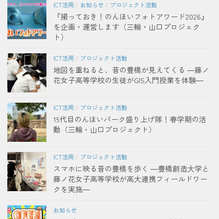
ICT活用
/
お知らせ
/
プロジェクト活動
『撮っておき！のんほいフォトアワード2026』
を企画・運営します（三輪・山口プロジェク
ト）
ICT活用
/
プロジェクト活動
地図を重ねると、昔の豊橋が見えてくる ―藤ノ
花女子高等学校の生徒がGIS入門授業を体験―
ICT活用
/
プロジェクト活動
15代目のんほいパーク盛り上げ隊！春学期の活
動（三輪・山口プロジェクト）
ICT活用
/
プロジェクト活動
スマホに映る昔の豊橋を歩く ―豊橋創造大学と
藤ノ花女子高等学校が高大連携フィールドワー
クを実施―
お知らせ