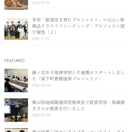
2024/12/19
本学「創造性を育むプロジェクト」＝SDGｓ新
商品クラウドファンディング・プロジェクト紹
介報告（２）
2022/11/15
FEATURED
藤ノ花女子高等学校との連携がスタートしまし
た（城下町景観復原プロジェクト）
2026/06/08
第32回地域関連研究発表会で経営学部・尾藤創
太さんが発表を行いました
2026/03/23
第25回東三河ビジネスプランコンテスト・アイ