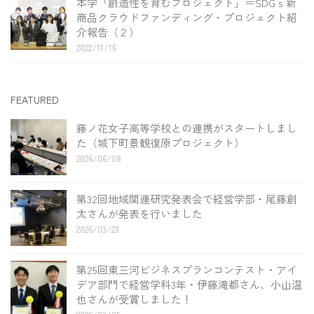
本学「創造性を育むプロジェクト」＝SDGｓ新
商品クラウドファンディング・プロジェクト紹
介報告（２）
2022/11/15
FEATURED
藤ノ花女子高等学校との連携がスタートしまし
た（城下町景観復原プロジェクト）
2026/06/08
第32回地域関連研究発表会で経営学部・尾藤創
太さんが発表を行いました
2026/03/23
第25回東三河ビジネスプランコンテスト・アイ
デア部門で経営学科3年・伊藤滝都さん、小山温
也さんが受賞しました！