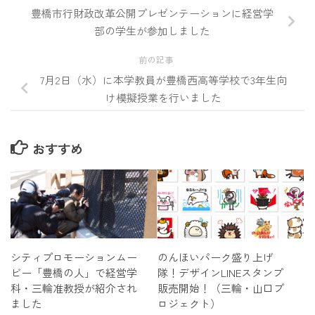
豊橋市行財政改革公開プレゼンテーションに経営学
部の学生が参加しました
前の記事
7月2日（水）に本学教員が豊橋西高等学校で3年生向
け模擬授業を行いました
おすすめ
シティプロモーションムー
のんほいパーク盛り上げ
ビー「豊橋の人」で経営学
隊！デザインLINEスタンプ
科・三輪准教授が紹介され
販売開始！（三輪・山口プ
ました
ロジェクト）