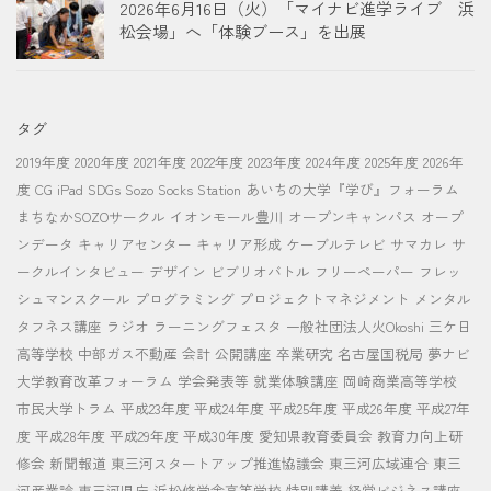
2026年6月16日（火）「マイナビ進学ライブ 浜
松会場」へ「体験ブース」を出展
タグ
2019年度
2020年度
2021年度
2022年度
2023年度
2024年度
2025年度
2026年
度
CG
iPad
SDGs
Sozo Socks Station
あいちの大学『学び』フォーラム
まちなかSOZOサークル
イオンモール豊川
オープンキャンパス
オープ
ンデータ
キャリアセンター
キャリア形成
ケーブルテレビ
サマカレ
サ
ークルインタビュー
デザイン
ビブリオバトル
フリーペーパー
フレッ
シュマンスクール
プログラミング
プロジェクトマネジメント
メンタル
タフネス講座
ラジオ
ラーニングフェスタ
一般社団法人火Okoshi
三ケ日
高等学校
中部ガス不動産
会計
公開講座
卒業研究
名古屋国税局
夢ナビ
大学教育改革フォーラム
学会発表等
就業体験講座
岡崎商業高等学校
市民大学トラム
平成23年度
平成24年度
平成25年度
平成26年度
平成27年
度
平成28年度
平成29年度
平成30年度
愛知県教育委員会
教育力向上研
修会
新聞報道
東三河スタートアップ推進協議会
東三河広域連合
東三
河産業論
東三河県庁
浜松修学舎高等学校
特別講義
経営ビジネス講座