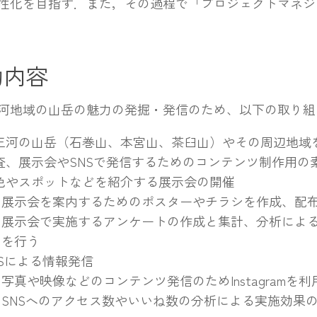
性化を目指す．また，その過程で「プロジェクトマネジ
．
動内容
地域の山岳の魅力の発掘・発信のため、以下の取り組
三河の山岳（石巻山、本宮山、茶臼山）やその周辺地域
査、展示会やSNSで発信するためのコンテンツ制作用の
色やスポットなどを紹介する展示会の開催
展示会を案内するためのポスターやチラシを作成、配
展示会で実施するアンケートの作成と集計、分析によ
を行う
NSによる情報発信
写真や映像などのコンテンツ発信のためInstagramを利
SNSへのアクセス数やいいね数の分析による実施効果