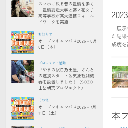
スマホに映る昔の豊橋を歩く
―豊橋創造大学と藤ノ花女子
20
高等学校が高大連携フィール
ドワークを実施―
展示会
お知らせ
た結果
オープンキャンパス2026－8月
成度を
6日（木）
プロジェクト活動
「やまの駅日乃出屋」さんと
の連携スタート＆気象観測機
器を設置しました！（SOZO
山岳研究プロジェクト）
その他
オープンキャンパス2026－7月
本
11日（土）