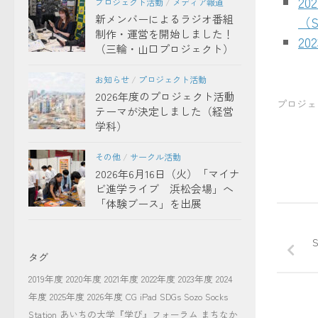
2
プロジェクト活動
/
メディア報道
新メンバーによるラジオ番組
（
制作・運営を開始しました！
20
（三輪・山口プロジェクト）
お知らせ
/
プロジェクト活動
2026年度のプロジェクト活動
プロジェ
テーマが決定しました（経営
学科）
その他
/
サークル活動
2026年6月16日（火）「マイナ
ビ進学ライブ 浜松会場」へ
「体験ブース」を出展
タグ
2019年度
2020年度
2021年度
2022年度
2023年度
2024
年度
2025年度
2026年度
CG
iPad
SDGs
Sozo Socks
Station
あいちの大学『学び』フォーラム
まちなか