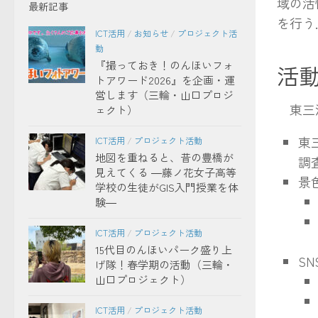
域の活
最新記事
を行う
ICT活用
/
お知らせ
/
プロジェクト活
動
『撮っておき！のんほいフォ
活
トアワード2026』を企画・運
営します（三輪・山口プロジ
東三河
ェクト）
東
ICT活用
/
プロジェクト活動
地図を重ねると、昔の豊橋が
調
見えてくる ―藤ノ花女子高等
景
学校の生徒がGIS入門授業を体
験―
ICT活用
/
プロジェクト活動
15代目のんほいパーク盛り上
S
げ隊！春学期の活動（三輪・
山口プロジェクト）
ICT活用
/
プロジェクト活動