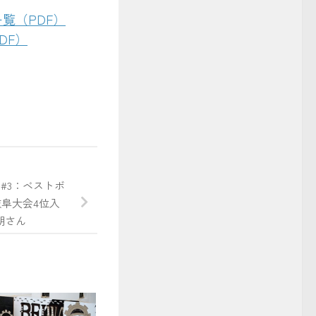
一覧（PDF）
DF）
事
#3：ベストボ
岐阜大会4位入
朗さん