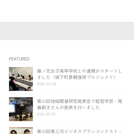
FEATURED
藤ノ花女子高等学校との連携がスタートし
ました（城下町景観復原プロジェクト）
2026/06/08
第32回地域関連研究発表会で経営学部・尾
藤創太さんが発表を行いました
2026/03/23
第25回東三河ビジネスプランコンテスト・