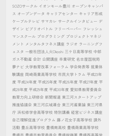
SOZOサークル
イオンモール豊川
オープンキャンパ
ス
オープンデータ
キャリアセンター
キャリア形成
ケーブルテレビ
サマカレ
サークルインタビュー
デ
ザイン
ビブリオバトル
フリーペーパー
フレッシュ
マンスクール
プログラミング
プロジェクトマネジ
メント
メンタルタフネス講座
ラジオ
ラーニングフ
ェスタ
一般社団法人火Okoshi
三ケ日高等学校
中部
ガス不動産
会計
公開講座
卒業研究
名古屋国税局
夢ナビ
大学教育改革フォーラム
学会発表等
就業体
験講座
岡崎商業高等学校
市民大学トラム
平成23年
度
平成24年度
平成25年度
平成26年度
平成27年度
平
成28年度
平成29年度
平成30年度
愛知県教育委員会
教育力向上研修会
新聞報道
東三河スタートアップ
推進協議会
東三河広域連合
東三河産業論
東三河県
庁
浜松修学舎高等学校
特別講義
経営ビジネス講座
自己理解促進プログラム
藤ノ花女子高等学校
課外
活動
豊丘高等学校
豊橋南高校
豊橋商業高等学校
豊橋市
豊橋市教育委員会
豊橋税務署
豊橋西高等学