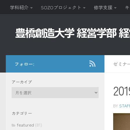
学科紹介
SOZOプロジェクト
修学支援
キ
コンテンツへスキップ
フォロー:
ゼミナ
アーカイブ
2
ア
ー
カ
BY
STAF
イ
カテゴリー
ブ
featured
(81)