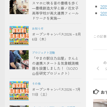
スマホに映る昔の豊橋を歩く
2
―豊橋創造大学と藤ノ花女子
2
高等学校が高大連携フィール
ドワークを実施―
お知らせ
オープンキャンパス2026－8月
この記事
6日（木）
プロジェクト活動
「やまの駅日乃出屋」さんと
の
の連携スタート＆気象観測機
器を設置しました！（SOZO
山岳研究プロジェクト）
その他
オープンキャンパス2026－7月
お
11日（土）