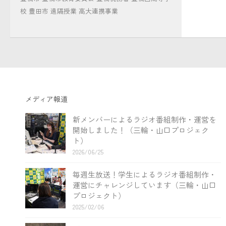
校
豊田市
遠隔授業
高大連携事業
メディア報道
新メンバーによるラジオ番組制作・運営を
開始しました！（三輪・山口プロジェク
ト）
2026/06/25
毎週生放送！学生によるラジオ番組制作・
運営にチャレンジしています（三輪・山口
プロジェクト）
2025/02/06