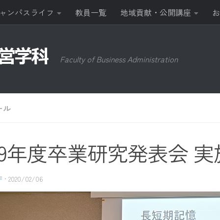
ャンパスライフ
教員一覧
地域貢献・公開講座
お
Faculty of Business Administration
ール
019年度卒業研究発表会 
F
·
2020/02/06