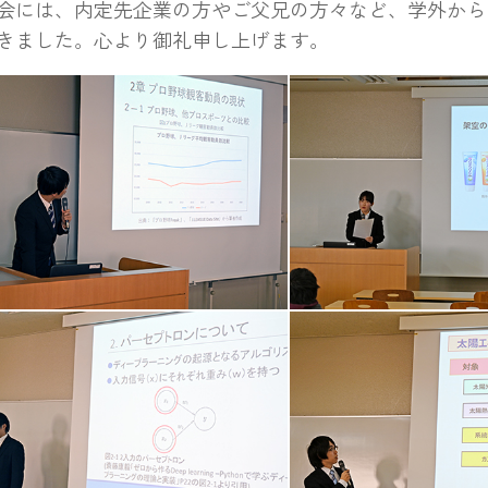
には、内定先企業の方やご父兄の方々など、学外から
きました。心より御礼申し上げます。
る学生
発表する学生