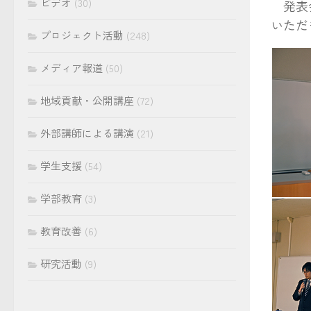
ビデオ
(30)
発表会
いただ
プロジェクト活動
(248)
メディア報道
(50)
地域貢献・公開講座
(72)
外部講師による講演
(21)
学生支援
(54)
学部教育
(3)
発表す
教育改善
(6)
研究活動
(9)