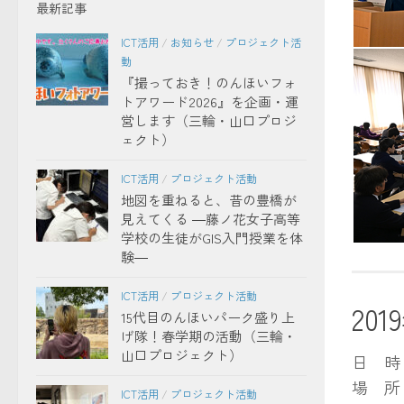
最新記事
ICT活用
/
お知らせ
/
プロジェクト活
動
発表す
『撮っておき！のんほいフォ
トアワード2026』を企画・運
営します（三輪・山口プロジ
ェクト）
ICT活用
/
プロジェクト活動
地図を重ねると、昔の豊橋が
見えてくる ―藤ノ花女子高等
学校の生徒がGIS入門授業を体
験―
発表会
ICT活用
/
プロジェクト活動
20
15代目のんほいパーク盛り上
げ隊！春学期の活動（三輪・
山口プロジェクト）
日 時： 
場 所：
ICT活用
/
プロジェクト活動