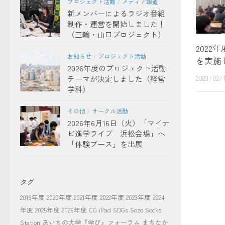
プロジェクト活動
/
メディア報道
新メンバーによるラジオ番組
制作・運営を開始しました！
（三輪・山口プロジェクト）
2022
お知らせ
/
プロジェクト活動
を実施
2026年度のプロジェクト活動
2023/02/
テーマが決定しました（経営
学科）
その他
/
サークル活動
2026年6月16日（火）「マイナ
ビ進学ライブ 浜松会場」へ
「体験ブース」を出展
タグ
2019年度
2020年度
2021年度
2022年度
2023年度
2024
年度
2025年度
2026年度
CG
iPad
SDGs
Sozo Socks
Station
あいちの大学『学び』フォーラム
まちなか