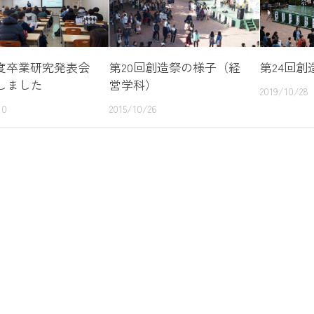
年度卒業研究発表会
第20回創造祭の様子（経
第24回創
しました
営学科）
2019/10/28
10
2015/10/26