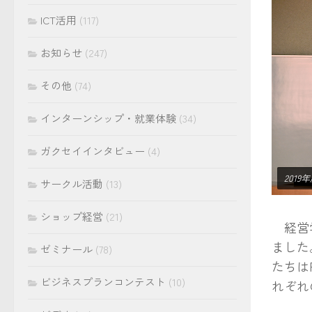
ICT活用
(117)
お知らせ
(247)
その他
(74)
インターンシップ・就業体験
(34)
ガクセイインタビュー
(4)
2019
サークル活動
(13)
ショップ経営
(21)
経営学
ました
ゼミナール
(78)
たちは
ビジネスプランコンテスト
(10)
れぞれ