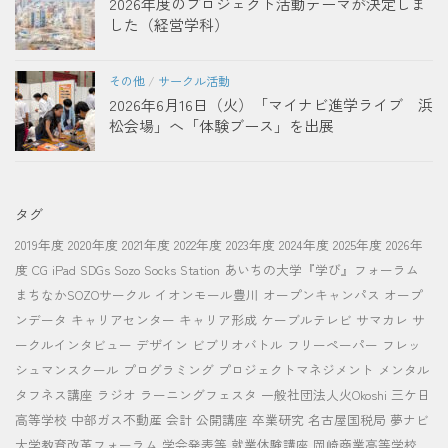
2026年度のプロジェクト活動テーマが決定しま
した（経営学科）
その他
/
サークル活動
2026年6月16日（火）「マイナビ進学ライブ 浜
松会場」へ「体験ブース」を出展
タグ
2019年度
2020年度
2021年度
2022年度
2023年度
2024年度
2025年度
2026年
度
CG
iPad
SDGs
Sozo Socks Station
あいちの大学『学び』フォーラム
まちなかSOZOサークル
イオンモール豊川
オープンキャンパス
オープ
ンデータ
キャリアセンター
キャリア形成
ケーブルテレビ
サマカレ
サ
ークルインタビュー
デザイン
ビブリオバトル
フリーペーパー
フレッ
シュマンスクール
プログラミング
プロジェクトマネジメント
メンタル
タフネス講座
ラジオ
ラーニングフェスタ
一般社団法人火Okoshi
三ケ日
高等学校
中部ガス不動産
会計
公開講座
卒業研究
名古屋国税局
夢ナビ
大学教育改革フォーラム
学会発表等
就業体験講座
岡崎商業高等学校