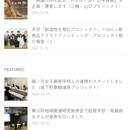
企画・運営します（三輪・山口プロジェクト）
2024/12/19
本学「創造性を育むプロジェクト」＝SDGｓ新
商品クラウドファンディング・プロジェクト紹
介報告（２）
2022/11/15
FEATURED
藤ノ花女子高等学校との連携がスタートしまし
た（城下町景観復原プロジェクト）
2026/06/08
第32回地域関連研究発表会で経営学部・尾藤創
太さんが発表を行いました
2026/03/23