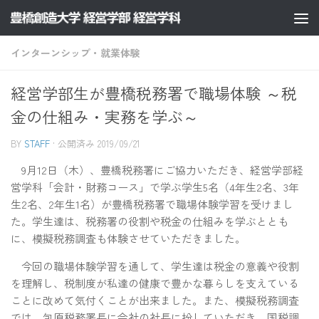
コンテンツへスキップ
インターンシップ・就業体験
経営学部生が豊橋税務署で職場体験 ～税
金の仕組み・実務を学ぶ～
BY
STAFF
· 公開済み
2019/09/21
9月12日（木）、豊橋税務署にご協力いただき、経営学部経
営学科「会計・財務コース」で学ぶ学生5名（4年生2名、3年
生2名、2年生1名）が豊橋税務署で職場体験学習を受けまし
た。学生達は、税務署の役割や税金の仕組みを学ぶととも
に、模擬税務調査も体験させていただきました。
今回の職場体験学習を通して、学生達は税金の意義や役割
を理解し、税制度が私達の健康で豊かな暮らしを支えている
ことに改めて気付くことが出来ました。また、模擬税務調査
では、包原税務署長に会社の社長に扮していただき、国税調