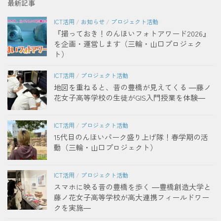
最新記事
ICT活用
/
お知らせ
/
プロジェクト活動
『撮っておき！のんほいフォトアワード2026』
を企画・運営します（三輪・山口プロジェク
ト）
ICT活用
/
プロジェクト活動
地図を重ねると、昔の豊橋が見えてくる ―藤ノ
花女子高等学校の生徒がGIS入門授業を体験―
ICT活用
/
プロジェクト活動
15代目のんほいパーク盛り上げ隊！春学期の活
動（三輪・山口プロジェクト）
ICT活用
/
プロジェクト活動
スマホに映る昔の豊橋を歩く ―豊橋創造大学と
藤ノ花女子高等学校が高大連携フィールドワー
クを実施―