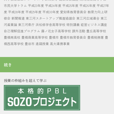
市民大学トラム
平成23年度
平成24年度
平成25年度
平成26年度
平成27年
度
平成28年度
平成29年度
平成30年度
愛知県教育委員会
教育力向上研
修会
新聞報道
東三河スタートアップ推進協議会
東三河広域連合
東三
河産業論
東三河県庁
浜松修学舎高等学校
特別講義
経営ビジネス講座
自己理解促進プログラム
藤ノ花女子高等学校
課外活動
豊丘高等学校
豊橋南高校
豊橋商業高等学校
豊橋市
豊橋市教育委員会
豊橋税務署
豊
橋西高等学校
豊田市
遠隔授業
高大連携事業
続き
授業の枠組みを超えて学ぶ