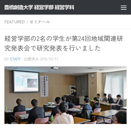
コンテンツへスキップ
FEATURED
/
ゼミナール
経営学部の2名の学生が第24回地域関連研
究発表会で研究発表を行いました
BY
STAFF
· 公開済み
2018/03/17