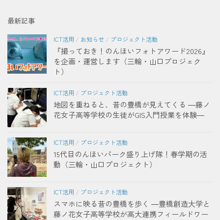
最新記事
ICT活用
/
お知らせ
/
プロジェクト活動
『撮っておき！のんほいフォトアワード2026』
を企画・運営します（三輪・山口プロジェク
ト）
ICT活用
/
プロジェクト活動
地図を重ねると、昔の豊橋が見えてくる ―藤ノ
花女子高等学校の生徒がGIS入門授業を体験―
ICT活用
/
プロジェクト活動
15代目のんほいパーク盛り上げ隊！春学期の活
動（三輪・山口プロジェクト）
ICT活用
/
プロジェクト活動
スマホに映る昔の豊橋を歩く ―豊橋創造大学と
藤ノ花女子高等学校が高大連携フィールドワー