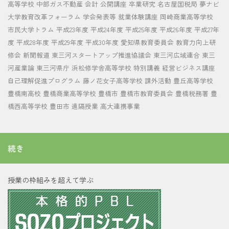
高等学校
中部ガス不動産
会計
公開講座
卒業研究
名古屋国税局
夢ナビ
大学教育改革フォーラム
学会発表等
就業体験講座
岡崎商業高等学校
市民大学トラム
平成23年度
平成24年度
平成25年度
平成26年度
平成27年
度
平成28年度
平成29年度
平成30年度
愛知県教育委員会
教育力向上研
修会
新聞報道
東三河スタートアップ推進協議会
東三河広域連合
東三
河産業論
東三河県庁
浜松修学舎高等学校
特別講義
経営ビジネス講座
自己理解促進プログラム
藤ノ花女子高等学校
課外活動
豊丘高等学校
豊橋南高校
豊橋商業高等学校
豊橋市
豊橋市教育委員会
豊橋税務署
豊
橋西高等学校
豊田市
遠隔授業
高大連携事業
続き
授業の枠組みを超えて学ぶ