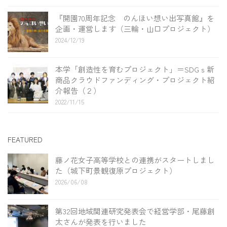
『開園70周年記念 のんほい想い出写真館』を
企画・運営します（三輪・山口プロジェクト）
2024/12/19
本学「創造性を育むプロジェクト」＝SDGｓ新
商品クラウドファンディング・プロジェクト紹
介報告（２）
2022/11/15
FEATURED
藤ノ花女子高等学校との連携がスタートしまし
た（城下町景観復原プロジェクト）
2026/06/08
第32回地域関連研究発表会で経営学部・尾藤創
太さんが発表を行いました