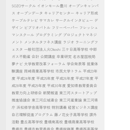
SOZOサークル
イオンモール豊川
オープンキャンパ
ス
オープンデータ
キャリアセンター
キャリア形成
ケーブルテレビ
サマカレ
サークルインタビュー
デ
ザイン
ビブリオバトル
フリーペーパー
フレッシュ
マンスクール
プログラミング
プロジェクトマネジ
メント
メンタルタフネス講座
ラジオ
ラーニングフ
ェスタ
一般社団法人火Okoshi
三ケ日高等学校
中部
ガス不動産
会計
公開講座
卒業研究
名古屋国税局
夢ナビ
大学教育改革フォーラム
学会発表等
就業体
験講座
岡崎商業高等学校
市民大学トラム
平成23年
度
平成24年度
平成25年度
平成26年度
平成27年度
平
成28年度
平成29年度
平成30年度
愛知県教育委員会
教育力向上研修会
新聞報道
東三河スタートアップ
推進協議会
東三河広域連合
東三河産業論
東三河県
庁
浜松修学舎高等学校
特別講義
経営ビジネス講座
自己理解促進プログラム
藤ノ花女子高等学校
課外
活動
豊丘高等学校
豊橋南高校
豊橋商業高等学校
豊橋市
豊橋市教育委員会
豊橋税務署
豊橋西高等学