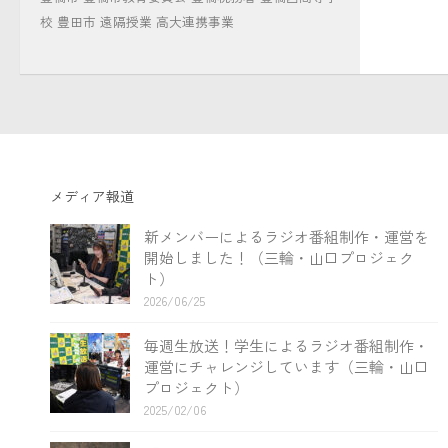
校
豊田市
遠隔授業
高大連携事業
メディア報道
新メンバーによるラジオ番組制作・運営を
開始しました！（三輪・山口プロジェク
ト）
2026/06/25
毎週生放送！学生によるラジオ番組制作・
運営にチャレンジしています（三輪・山口
プロジェクト）
2025/02/06