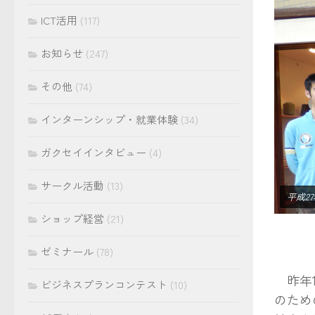
ICT活用
(117)
お知らせ
(247)
その他
(74)
インターンシップ・就業体験
(34)
ガクセイインタビュー
(4)
サークル活動
(13)
平成27
ショップ経営
(21)
ゼミナール
(78)
昨年11
ビジネスプランコンテスト
(10)
のため