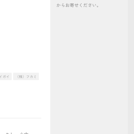
からお寄せください。
イガイ
（株）フカミ
事