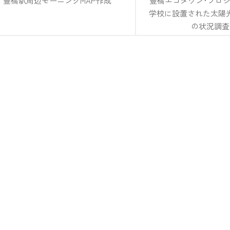
豊橋駅周辺モーニングMAP作成
豊橋エコタウン･プロジ
学校に設置された太陽
の状況調査