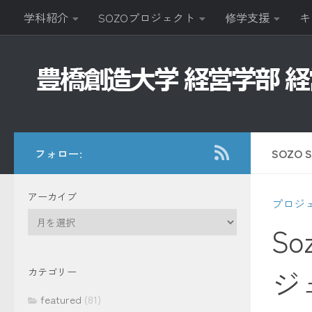
学科紹介
SOZOプロジェクト
修学支援
キ
コンテンツへスキップ
フォロー:
SOZO
アーカイブ
プロジ
ア
So
ー
カ
イ
ジ
カテゴリー
ブ
featured
(81)