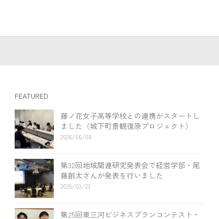
FEATURED
藤ノ花女子高等学校との連携がスタートし
ました（城下町景観復原プロジェクト）
2026/06/08
第32回地域関連研究発表会で経営学部・尾
藤創太さんが発表を行いました
2026/03/23
第25回東三河ビジネスプランコンテスト・