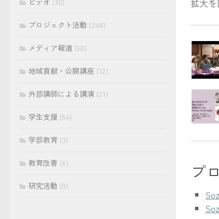
ビデオ
(30)
拡大を
プロジェクト活動
(248)
メディア報道
(50)
地域貢献・公開講座
(72)
外部講師による講演
(21)
学生支援
(54)
学部教育
(3)
教育改善
(6)
プ
研究活動
(9)
So
Soz