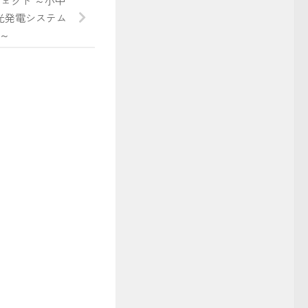
ェクト ～小中
光発電システム
～