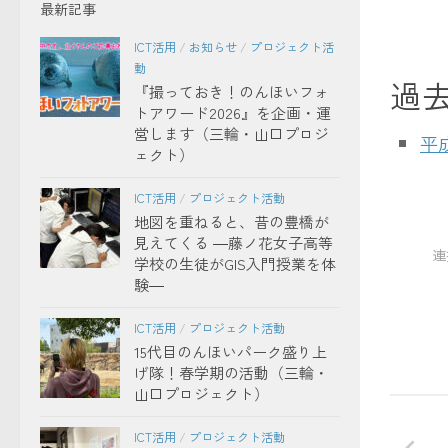
最新記事
ICT活用
/
お知らせ
/
プロジェクト活
動
過
『撮っておき！のんほいフォ
トアワード2026』を企画・運
営します（三輪・山口プロジ
平成
ェクト）
ICT活用
/
プロジェクト活動
地図を重ねると、昔の豊橋が
見えてくる ―藤ノ花女子高等
連携
学校の生徒がGIS入門授業を体
験―
ICT活用
/
プロジェクト活動
15代目のんほいパーク盛り上
げ隊！春学期の活動（三輪・
山口プロジェクト）
ICT活用
/
プロジェクト活動