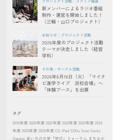
プロジェクト活動
/
メディア報道
新メンバーによるラジオ番組
制作・運営を開始しました！
（三輪・山口プロジェクト）
お知らせ
/
プロジェクト活動
2026年度のプロジェクト活動
テーマが決定しました（経営
学科）
その他
/
サークル活動
2026年6月16日（火）「マイナ
ビ進学ライブ 浜松会場」へ
「体験ブース」を出展
タグ
2019年度
2020年度
2021年度
2022年度
2023年度
2024
年度
2025年度
2026年度
CG
iPad
SDGs
Sozo Socks
Station
あいちの大学『学び』フォーラム
まちなか