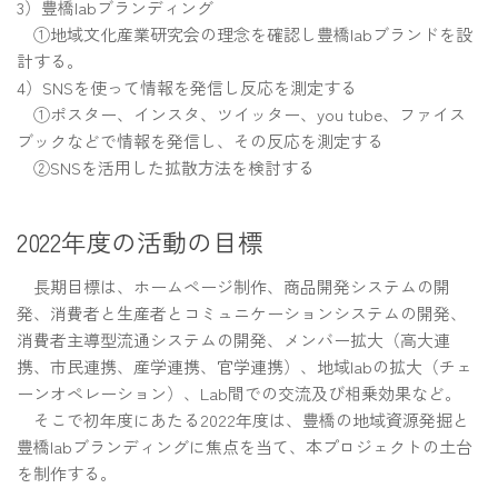
3）豊橋labブランディング
①地域文化産業研究会の理念を確認し豊橋labブランドを設
計する。
4）SNSを使って情報を発信し反応を測定する
①ポスター、インスタ、ツイッター、you tube、ファイス
ブックなどで情報を発信し、その反応を測定する
②SNSを活用した拡散方法を検討する
2022年度の活動の目標
長期目標は、ホームページ制作、商品開発システムの開
発、消費者と生産者とコミュニケーションシステムの開発、
消費者主導型流通システムの開発、メンバー拡大（高大連
携、市民連携、産学連携、官学連携）、地域labの拡大（チェ
ーンオペレーション）、Lab間での交流及び相乗効果など。
そこで初年度にあたる2022年度は、豊橋の地域資源発掘と
豊橋labブランディングに焦点を当て、本プロジェクトの土台
を制作する。