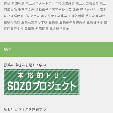
修会
新聞報道
東三河スタートアップ推進協議会
東三河広域連合
東三
河産業論
東三河県庁
浜松修学舎高等学校
特別講義
経営ビジネス講座
自己理解促進プログラム
藤ノ花女子高等学校
課外活動
豊丘高等学校
豊橋南高校
豊橋商業高等学校
豊橋市
豊橋市教育委員会
豊橋税務署
豊
橋西高等学校
豊田市
遠隔授業
高大連携事業
続き
授業の枠組みを超えて学ぶ
新しいビジネスを創造する