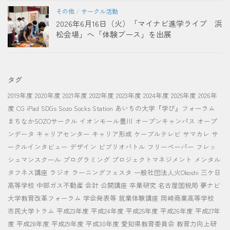
その他
/
サークル活動
2026年6月16日（火）「マイナビ進学ライブ 浜
松会場」へ「体験ブース」を出展
タグ
2019年度
2020年度
2021年度
2022年度
2023年度
2024年度
2025年度
2026年
度
CG
iPad
SDGs
Sozo Socks Station
あいちの大学『学び』フォーラム
まちなかSOZOサークル
イオンモール豊川
オープンキャンパス
オープ
ンデータ
キャリアセンター
キャリア形成
ケーブルテレビ
サマカレ
サ
ークルインタビュー
デザイン
ビブリオバトル
フリーペーパー
フレッ
シュマンスクール
プログラミング
プロジェクトマネジメント
メンタル
タフネス講座
ラジオ
ラーニングフェスタ
一般社団法人火Okoshi
三ケ日
高等学校
中部ガス不動産
会計
公開講座
卒業研究
名古屋国税局
夢ナビ
大学教育改革フォーラム
学会発表等
就業体験講座
岡崎商業高等学校
市民大学トラム
平成23年度
平成24年度
平成25年度
平成26年度
平成27年
度
平成28年度
平成29年度
平成30年度
愛知県教育委員会
教育力向上研