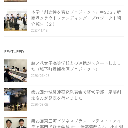
本学「創造性を育むプロジェクト」＝SDGｓ新
商品クラウドファンディング・プロジェクト紹
介報告（２）
2022/11/15
FEATURED
藤ノ花女子高等学校との連携がスタートしまし
た（城下町景観復原プロジェクト）
2026/06/08
第32回地域関連研究発表会で経営学部・尾藤創
太さんが発表を行いました
2026/03/23
第25回東三河ビジネスプランコンテスト・アイ
デア部門で経営学科3年・伊藤滝都さん、小山温