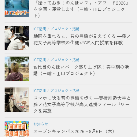
『撮っておき！のんほいフォトアワード2026』
を企画・運営します（三輪・山口プロジェク
ト）
ICT活用
/
プロジェクト活動
地図を重ねると、昔の豊橋が見えてくる ―藤ノ
花女子高等学校の生徒がGIS入門授業を体験―
ICT活用
/
プロジェクト活動
15代目のんほいパーク盛り上げ隊！春学期の活
動（三輪・山口プロジェクト）
ICT活用
/
プロジェクト活動
スマホに映る昔の豊橋を歩く ―豊橋創造大学と
藤ノ花女子高等学校が高大連携フィールドワー
クを実施―
お知らせ
オープンキャンパス2026－8月6日（木）