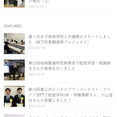
介報告（２）
2022/11/15
FEATURED
藤ノ花女子高等学校との連携がスタートしまし
た（城下町景観復原プロジェクト）
2026/06/08
第32回地域関連研究発表会で経営学部・尾藤創
太さんが発表を行いました
2026/03/23
第25回東三河ビジネスプランコンテスト・アイ
デア部門で経営学科3年・伊藤滝都さん、小山温
也さんが受賞しました！
2026/03/05