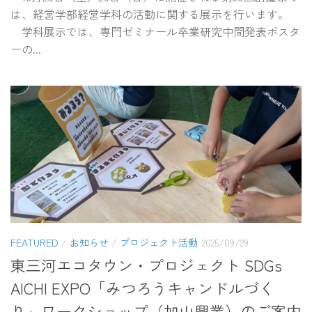
は、経営学部経営学科の活動に関する展示を行います。
学科展示では、専門ゼミナール卒業研究中間発表ポスタ
ーの...
FEATURED
/
お知らせ
/
プロジェクト活動
2025/09/29
東三河エコタウン・プロジェクト SDGs
AICHI EXPO「みつろうキャンドルづく
り」ワークショップ（加山興業）のご案内