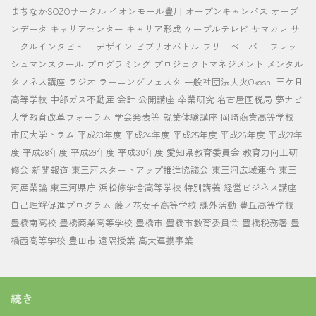
まちなかSOZOサークル
イオンモール豊川
オープンキャンパス
オープ
ンデータ
キャリアセンター
キャリア形成
ケーブルテレビ
サマカレ
サ
ークルインタビュー
デザイン
ビブリオバトル
フリーペーパー
フレッ
シュマンスクール
プログラミング
プロジェクトマネジメント
メンタル
タフネス講座
ラジオ
ラーニングフェスタ
一般社団法人火Okoshi
三ケ日
高等学校
中部ガス不動産
会計
公開講座
卒業研究
名古屋国税局
夢ナビ
大学教育改革フォーラム
学会発表等
就業体験講座
岡崎商業高等学校
市民大学トラム
平成23年度
平成24年度
平成25年度
平成26年度
平成27年
度
平成28年度
平成29年度
平成30年度
愛知県教育委員会
教育力向上研
修会
新聞報道
東三河スタートアップ推進協議会
東三河広域連合
東三
河産業論
東三河県庁
浜松修学舎高等学校
特別講義
経営ビジネス講座
自己理解促進プログラム
藤ノ花女子高等学校
課外活動
豊丘高等学校
豊橋南高校
豊橋商業高等学校
豊橋市
豊橋市教育委員会
豊橋税務署
豊
橋西高等学校
豊田市
遠隔授業
高大連携事業
続き