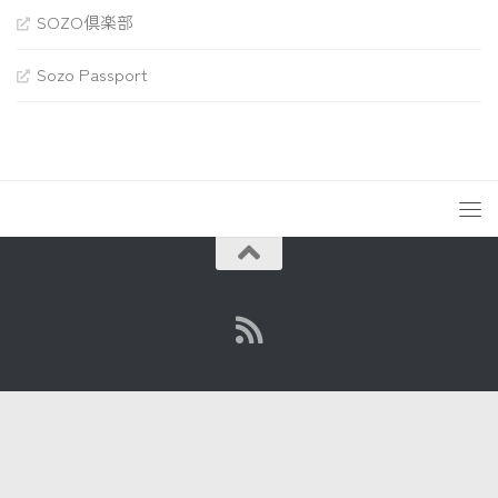
SOZO倶楽部
Sozo Passport