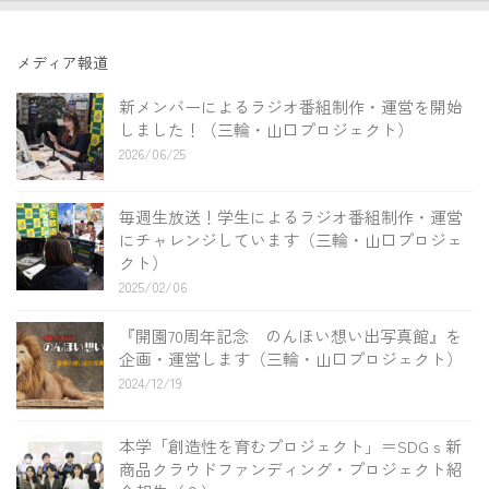
メディア報道
新メンバーによるラジオ番組制作・運営を開始
しました！（三輪・山口プロジェクト）
2026/06/25
毎週生放送！学生によるラジオ番組制作・運営
にチャレンジしています（三輪・山口プロジェ
クト）
2025/02/06
『開園70周年記念 のんほい想い出写真館』を
企画・運営します（三輪・山口プロジェクト）
2024/12/19
本学「創造性を育むプロジェクト」＝SDGｓ新
商品クラウドファンディング・プロジェクト紹