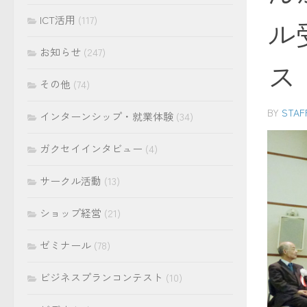
ICT活用
(117)
ル
お知らせ
(247)
ス
その他
(74)
BY
STAF
インターンシップ・就業体験
(34)
ガクセイインタビュー
(4)
サークル活動
(13)
ショップ経営
(21)
ゼミナール
(78)
ビジネスプランコンテスト
(10)