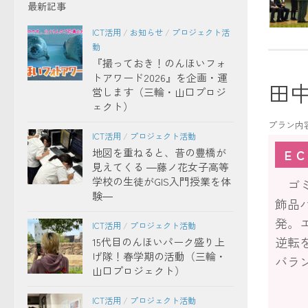
最新記事
ICT活用
/
お知らせ
/
プロジェクト活
動
『撮っておき！のんほいフォ
トアワード2026』を企画・運
田
営します（三輪・山口プロジ
ェクト）
プラン内
ICT活用
/
プロジェクト活動
地図を重ねると、昔の豊橋が
ＥＣ
見えてくる ―藤ノ花女子高等
学校の生徒がGIS入門授業を体
ゴミ
験―
飾品
発。
ICT活用
/
プロジェクト活動
逆転
15代目のんほいパーク盛り上
げ隊！春学期の活動（三輪・
バラ
山口プロジェクト）
ICT活用
/
プロジェクト活動