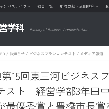
ャンパスライフ
教員一覧
地域貢献・公開講座
お
Faculty of Business Administration
RED
/
お知らせ
/
ビジネスプランコンテスト
/
メディア報道
!!第15回東三河ビジネス
テスト 経営学部3年田
が最優秀賞と豊橋市長賞