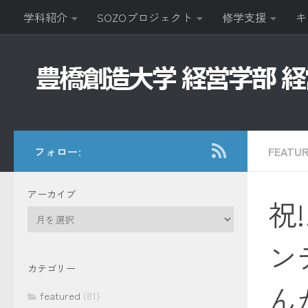
学科紹介
SOZOプロジェクト
修学支援
キ
コンテンツへスキップ
フォロー:
FEATU
アーカイブ
祝
ア
ー
ン
カ
イ
カテゴリー
ブ
ん
featured
(81)