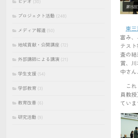
ビデオ
(30)
第15
プロジェクト活動
(248)
東三
メディア報道
(50)
富み、
地域貢献・公開講座
(72)
テスト
査の結
外部講師による講演
(21)
賞、川
中さん
学生支援
(54)
これら
学部教育
(3)
員教授
ていま
教育改善
(6)
研究活動
(9)