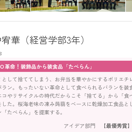
田中宥華さん（アイデア部門・最優秀賞、豊橋市長賞）
川本千尋さん（アイデア部門・サイエンス・クリエイト賞）
受賞者のみなさん
中宥華（経営学部3年）
容
Ｏ革命！装飾品から装食品「たべらん」
として捨ててしまう、お弁当を華やかにするポリエチ
バラン。もったいない革命として食べられるバランを装
エコやリサイクルの時代だからこそ「捨てる」から「食
をした。桜海老味の凍み蒟蒻をベースに乾燥加工食品と
ン「たべらん」を提案する。
アイデア部門
【最優秀賞