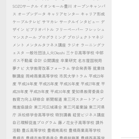
SOZOサークル
イオンモール豊川
オープンキャンパ
ス
オープンデータ
キャリアセンター
キャリア形成
ケーブルテレビ
サマカレ
サークルインタビュー
デ
ザイン
ビブリオバトル
フリーペーパー
フレッシュ
マンスクール
プログラミング
プロジェクトマネジ
メント
メンタルタフネス講座
ラジオ
ラーニングフ
ェスタ
一般社団法人火Okoshi
三ケ日高等学校
中部
ガス不動産
会計
公開講座
卒業研究
名古屋国税局
夢ナビ
大学教育改革フォーラム
学会発表等
就業体
験講座
岡崎商業高等学校
市民大学トラム
平成23年
度
平成24年度
平成25年度
平成26年度
平成27年度
平
成28年度
平成29年度
平成30年度
愛知県教育委員会
教育力向上研修会
新聞報道
東三河スタートアップ
推進協議会
東三河広域連合
東三河産業論
東三河県
庁
浜松修学舎高等学校
特別講義
経営ビジネス講座
自己理解促進プログラム
藤ノ花女子高等学校
課外
活動
豊丘高等学校
豊橋南高校
豊橋商業高等学校
豊橋市
豊橋市教育委員会
豊橋税務署
豊橋西高等学