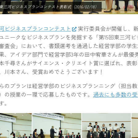
回東三河ビジネスプランコンテスト表彰式（2016/02/18）
河ビジネスプランコンテスト
実行委員会が開催し、
ユニークなビジネスプランを発掘する「第15回東三河ビ
審査会」において、書類選考を通過した経営学部の学生
果、アイデア部門で経営学部3年の田中宥華さんが最優
本千尋さんがサイエンス・クリエイト賞に選ばれ、表彰
、川本さん、受賞おめでとうございます！
のプランは経営学部のビジネスプランニング（担当教
）の授業の一環で応募したものです。
過去にも多数の受
す。