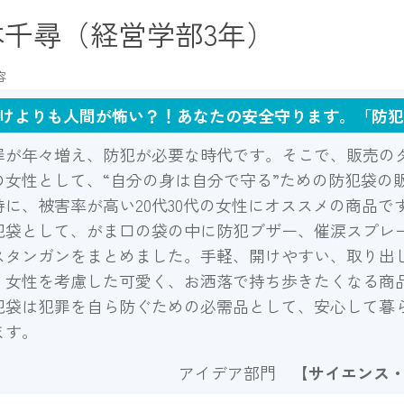
本千尋（経営学部3年）
容
けよりも人間が怖い？！あなたの安全守ります。「防犯
が年々増え、防犯が必要な時代です。そこで、販売の
の女性として、“自分の身は自分で守る”ための防犯袋の
特に、被害率が高い20代30代の女性にオススメの商品で
袋として、がま口の袋の中に防犯ブザー、催涙スプレ
スタンガンをまとめました。手軽、開けやすい、取り出
、女性を考慮した可愛く、お洒落で持ち歩きたくなる商
袋は犯罪を自ら防ぐための必需品として、安心して暮
ます。
アイデア部門
【サイエンス