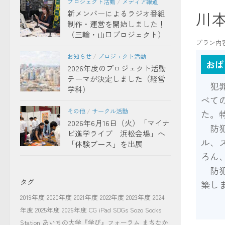
プロジェクト活動
/
メディア報道
川
新メンバーによるラジオ番組
制作・運営を開始しました！
（三輪・山口プロジェクト）
プラン内
お知らせ
/
プロジェクト活動
おば
2026年度のプロジェクト活動
テーマが決定しました（経営
犯罪
学科）
べて
その他
/
サークル活動
た。
2026年6月16日（火）「マイナ
防犯
ビ進学ライブ 浜松会場」へ
ル、
「体験ブース」を出展
ろん
防犯
タグ
築し
2019年度
2020年度
2021年度
2022年度
2023年度
2024
年度
2025年度
2026年度
CG
iPad
SDGs
Sozo Socks
Station
あいちの大学『学び』フォーラム
まちなか