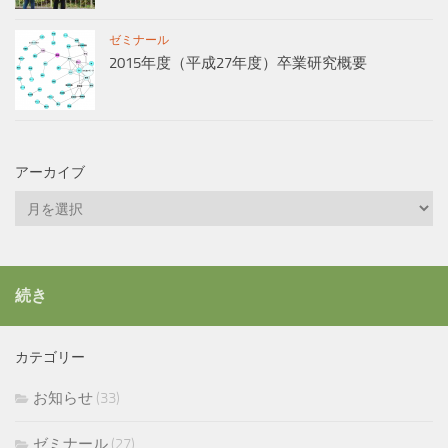
ゼミナール
2015年度（平成27年度）卒業研究概要
アーカイブ
ア
ー
カ
イ
続き
ブ
カテゴリー
お知らせ
(33)
ゼミナール
(27)