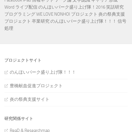
Facebook
iPad
情報ネットワーク論
文字認識
キャリア形成
Word
ライブ配信
のんほいパーク盛り上げ隊！2016
笑話研究
プログラミング
WE LOVE NONHOI プロジェクト
炎の祭典支援
プロジェクト
卒業研究
のんほいパーク盛り上げ隊！！！
信号
処理
プロジェクトサイト
のんほいパーク盛り上げ隊！！！
豊橋献血促進プロジェクト
炎の祭典支援サイト
研究関係サイト
ReaD & Researchmap