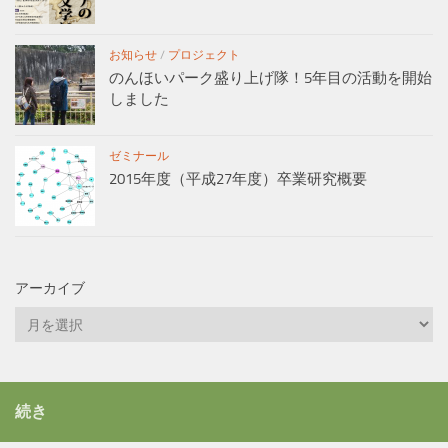
お知らせ
/
プロジェクト
のんほいパーク盛り上げ隊！5年目の活動を開始
しました
ゼミナール
2015年度（平成27年度）卒業研究概要
アーカイブ
ア
ー
カ
イ
続き
ブ