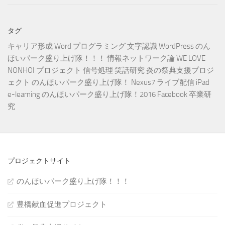
タグ
キャリア形成
Word
プログラミング
文字認識
WordPress
のん
ほいパーク盛り上げ隊！！！
情報ネットワーク論
WE LOVE
NONHOI プロジェクト
信号処理
笑話研究
炎の祭典支援プロジ
ェクト
のんほいパーク盛り上げ隊！
Nexus7
ライブ配信
iPad
e-learning
のんほいパーク盛り上げ隊！2016
Facebook
卒業研
究
プロジェクトサイト
のんほいパーク盛り上げ隊！！！
豊橋献血促進プロジェクト